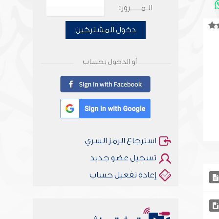
الـمـــــرور:
دخول المشتركين
أو الدخول بحساب
استرجاع الرمز السري
تسجيل عضو جديد
إعادة تفعيل حساب