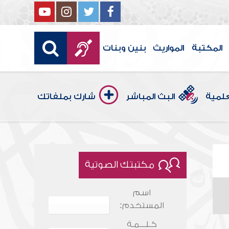
المكتبة
المواريث
بنين وبنات
علمية
البث المباشر
شارك بملفاتك
مكتبتك الصوتية
اسم
المستخدم:
كـلـــمـة