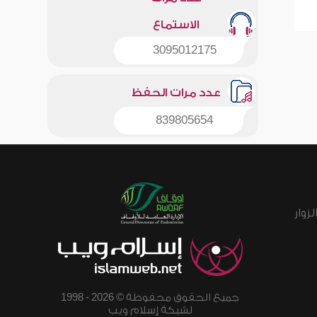
الاستماع
3095012175
عدد مرات الحفظ
839805654
زوار
جميع الحقوق محفوظة © 2026 - 1998
لشبكة إسلام ويب