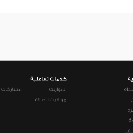
ية
خدمات تفاعلية
داة
المواريث
مشاركات ال
مواقيت الصلاة
رة
ة
عشر