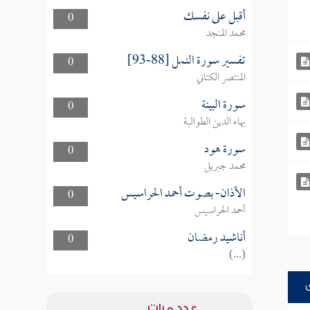
أقبل على نفسك
0
محمد المنجد
تفسير سورة النمل [88-93]
0
المنتصر الكتاني
سورة البينة
0
بهاء الدين الطوالبة
سورة هود
0
محمد جبريل
الأذان- بصوت أحمد الحراسيس
0
أحمد الحراسيس
أناشيد رمضان
0
(...)
عدد مرات