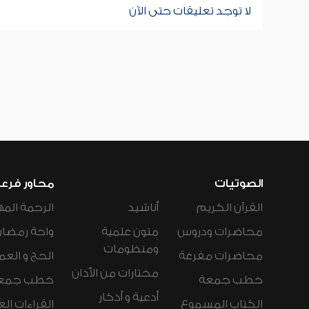
لا توجد تعليقات حتى الآن
الصوتيات
محاور فرع
القرآن الكريم
أناشيد
الرحمة المه
محاضرات ودروس
متون علمية
واحة رمضان
ومنظومات
محاضرات مفرغة
الحج و العم
مختارات من الأذان
خطب جمعة
خطب جمع
أدعية و أذكار
الكتاب المسموع
القراءات ال