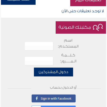
لا توجد تعليقات حتى الآن
مكتبتك الصوتية
اسم
المستخدم:
كـلـــمـة
الـمـــــرور:
دخول المشتركين
أو الدخول بحساب