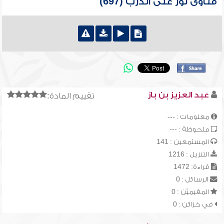
فتاوى نور على الدرب (697)
عبد العزيز بن باز
تقييم المادة:
معلومات : ---
ملحوظة : ---
المستمعين : 141
التنزيل : 1216
قراءة: 1472
الرسائل : 0
المقيميّن : 0
في خزائن : 0