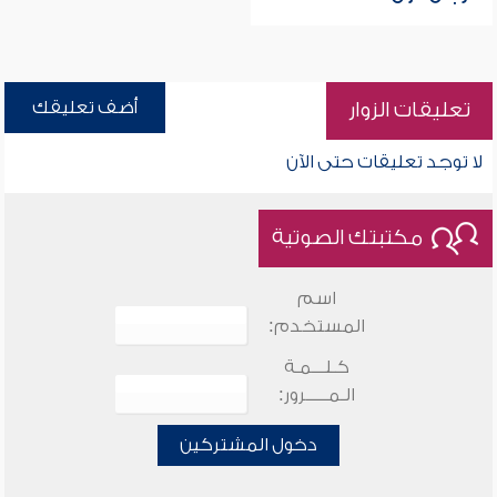
أضف تعليقك
تعليقات الزوار
لا توجد تعليقات حتى الآن
مكتبتك الصوتية
اسم
المستخدم:
كـلـــمـة
الـمـــــرور:
دخول المشتركين