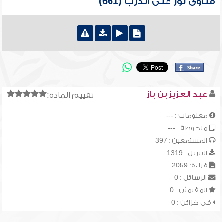
فتاوى نور على الدرب (661)
عبد العزيز بن باز
تقييم المادة:
معلومات : ---
ملحوظة : ---
المستمعين : 397
التنزيل : 1319
قراءة: 2059
الرسائل : 0
المقيميّن : 0
في خزائن : 0