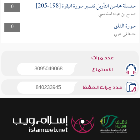
سلسلة محاسن التأويل تفسير سورة البقرة [198-205]
0
صالح بن عواد المغامسي
سورة الفلق
0
مصطفى غربي
عدد مرات
3095049068
الاستماع
عدد مرات الحفظ
840233945