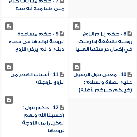
7 - حكم من بات خارج
منى ظناً منه أنه فيه
8 - حكم إلزام الزوج
9 - حكم مساعدة
زوجته بالنفقة إذا رغبت
الزوجة لوالدها في قضاء
في إكمال دراستها العليا
دينه إذا لم يرض الزوج
10 - معنى قول الرسول
11 - أسباب الهجر من
عليه الصلاة والسلام:
الزوج لزوجته
(خيركم خيركم لأهله)
12 - حكم قول:
(حسبنا الله ونعم
الوكيل) من الزوجة
لزوجها