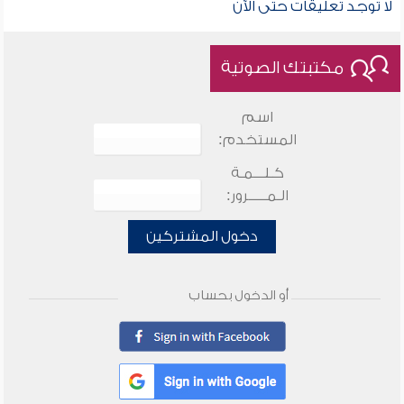
لا توجد تعليقات حتى الآن
مكتبتك الصوتية
اسم
المستخدم:
كـلـــمـة
الـمـــــرور:
دخول المشتركين
أو الدخول بحساب