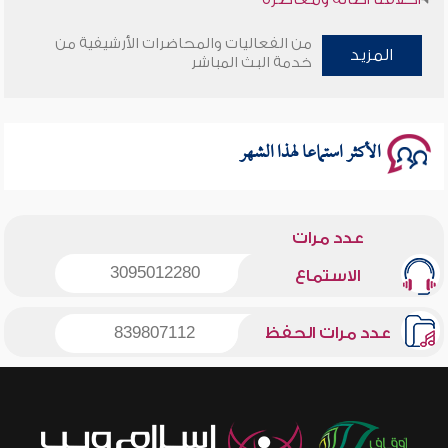
وأمنهم من خوف 9
من الفعاليات والمحاضرات الأرشيفية من
المزيد
خدمة البث المباشر
سلسلة محاضرات نفحات رمضانية 1444هـ
الأكثر استماعا لهذا الشهر
عدد مرات
3095012280
الاستماع
عدد مرات الحفظ
839807112