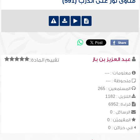
فتاوى نور على الدرب (591)
عبد العزيز بن باز
تقييم المادة:
معلومات : ---
ملحوظة : ---
المستمعين : 265
التنزيل : 1182
قراءة: 6952
الرسائل : 0
المقيميّن : 0
في خزائن : 0