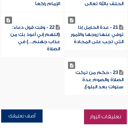
الحلف بالله تعالى
الإمام راكعاً
21 - عدة الحامل إذا
22 - وقت قول دعاء:
توفي عنها زوجها والأمور
(اللهم إني أعوذ بك من
التي تجب على المحادة
عذاب جهنم...) في
الصلاة
23 - حكم من تركت
الصلاة والصوم عدة
سنوات بعد البلوغ
أضف تعليقك
تعليقات الزوار