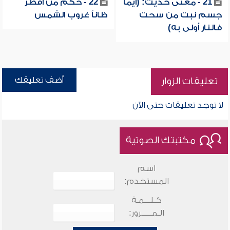
21 - معنى حديث: (أيما
22 - حكم من أفطر
جسم نبت من سحت
ظاناً غروب الشمس
فالنار أولى به)
أضف تعليقك
تعليقات الزوار
لا توجد تعليقات حتى الآن
مكتبتك الصوتية
اسم
المستخدم:
كـلـــمـة
الـمـــــرور: