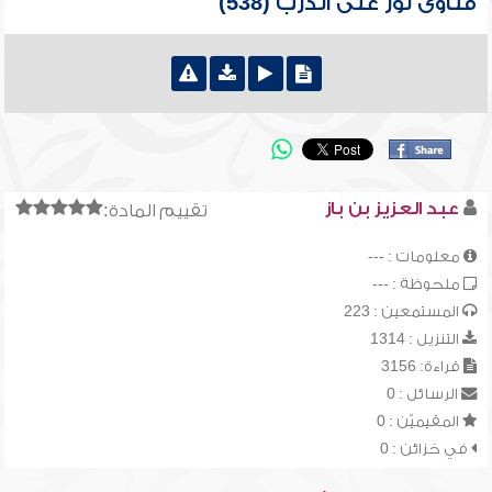
فتاوى نور على الدرب (538)
عبد العزيز بن باز
تقييم المادة:
معلومات : ---
ملحوظة : ---
المستمعين : 223
التنزيل : 1314
قراءة: 3156
الرسائل : 0
المقيميّن : 0
في خزائن : 0