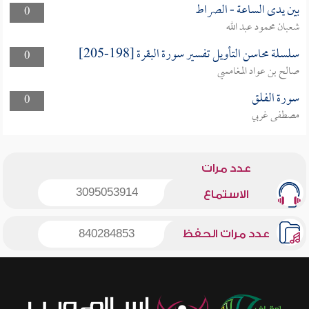
بين يدى الساعة - الصراط
0
شعبان محمود عبد الله
سلسلة محاسن التأويل تفسير سورة البقرة [198-205]
0
صالح بن عواد المغامسي
سورة الفلق
0
مصطفى غربي
عدد مرات
3095053914
الاستماع
عدد مرات الحفظ
840284853