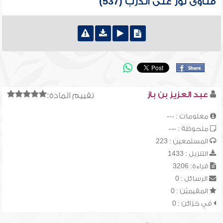
فتاوى نور على الدرب (537)
عبد العزيز بن باز
تقييم المادة:
معلومات : ---
ملحوظة : ---
المستمعين : 223
التنزيل : 1433
قراءة: 3206
الرسائل : 0
المقيميّن : 0
في خزائن : 0