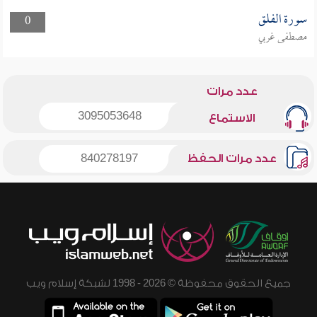
سورة الفلق
0
مصطفى غربي
عدد مرات
3095053648
الاستماع
عدد مرات الحفظ
840278197
جميع الحقوق محفوظة © 2026 - 1998 لشبكة إسلام ويب