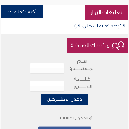
أضف تعليقك
تعليقات الزوار
لا توجد تعليقات حتى الآن
مكتبتك الصوتية
اسم
المستخدم:
كـلـــمـة
الـمـــــرور:
دخول المشتركين
أو الدخول بحساب