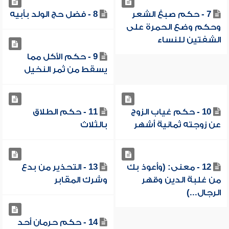
7 - حكم صبغ الشعر
8 - فضل حج الولد بأبيه
وحكم وضع الحمرة على
الشفتين للنساء
9 - حكم الأكل مما
يسقط من ثمر النخيل
10 - حكم غياب الزوج
11 - حكم الطلاق
عن زوجته ثمانية أشهر
بالثلاث
12 - معنى: (وأعوذ بك
13 - التحذير من بدع
من غلبة الدين وقهر
وشرك المقابر
الرجال...)
14 - حكم حرمان أحد