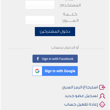
المستخدم:
كـلـــمـة
الـمـــــرور:
دخول المشتركين
أو الدخول بحساب
استرجاع الرمز السري
تسجيل عضو جديد
إعادة تفعيل حساب