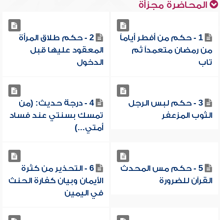
المحاضرة مجزأة
1 - حكم من أفطر أياماً
2 - حكم طلاق المرأة
من رمضان متعمداً ثم
المعقود عليها قبل
تاب
الدخول
3 - حكم لبس الرجل
4 - درجة حديث: (من
الثوب المزعفر
تمسك بسنتي عند فساد
أمتي...)
5 - حكم مس المحدث
6 - التحذير من كثرة
القرآن للضرورة
الأيمان وبيان كفارة الحنث
في اليمين