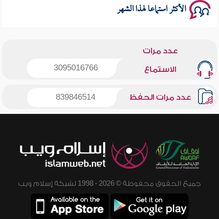
الأكثر استماعا لهذا الشهر
عدد مرات
3095016766
الاستماع
عدد مرات الحفظ
839846514
جميع الحقوق محفوظة © 2026 - 1998 لشبكة إسلام ويب