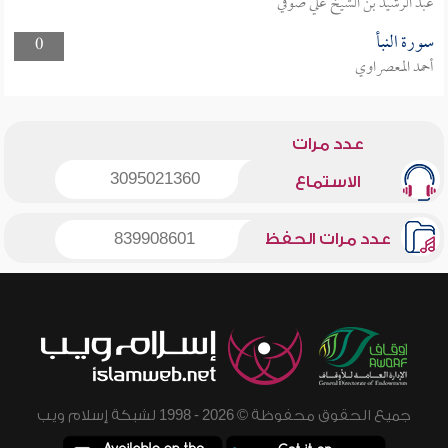
عبد الرشيد بن الشيخ علي صوفي
سورة النبأ
0
أحمد المعصراوي
عدد مرات
3095021360
الاستماع
عدد مرات الحفظ
839908601
جميع الحقوق محفوظة © 2026 - 1998 لشبكة إسلام ويب