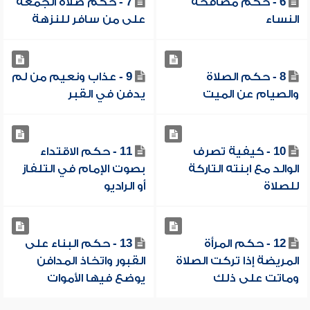
6 - حكم مصافحة
7 - حكم صلاة الجمعة
النساء
على من سافر للنزهة
8 - حكم الصلاة
9 - عذاب ونعيم من لم
والصيام عن الميت
يدفن في القبر
10 - كيفية تصرف
11 - حكم الاقتداء
الوالد مع ابنته التاركة
بصوت الإمام في التلفاز
للصلاة
أو الراديو
12 - حكم المرأة
13 - حكم البناء على
المريضة إذا تركت الصلاة
القبور واتخاذ المدافن
وماتت على ذلك
يوضع فيها الأموات