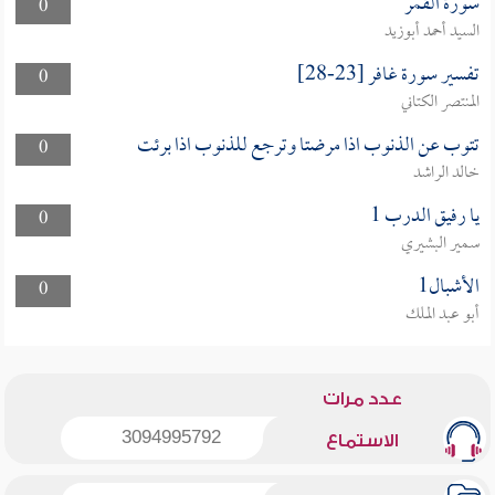
سورة القمر
0
السيد أحمد أبوزيد
تفسير سورة غافر [23-28]
0
المنتصر الكتاني
تتوب عن الذنوب اذا مرضتا وترجع للذنوب اذا برئت
0
خالد الراشد
يا رفيق الدرب 1
0
سمير البشيري
الأشبال1
0
أبو عبد الملك
عدد مرات
3094995792
الاستماع