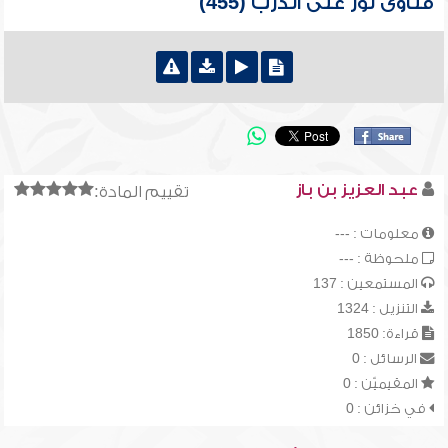
فتاوى نور على الدرب (455)
عبد العزيز بن باز
تقييم المادة:
معلومات : ---
ملحوظة : ---
المستمعين : 137
التنزيل : 1324
قراءة: 1850
الرسائل : 0
المقيميّن : 0
في خزائن : 0