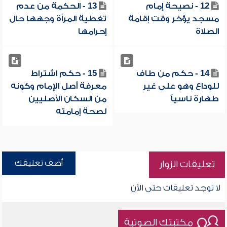
12 - نصيحة إمام
13 - الحكمة من عدم
مسجد يؤخر وقت إقامة
تغطية المرأة وجهها حال
الصلاة
إحرامها
14 - حكم من طاف
15 - حكم اشتراط
للوداع وهو على غير
معرفة أصل الإمام وكونه
طهارة ناسياً
من السكان الأصليين
لصحة إمامته
أضف تعليقك
تعليقات الزوار
لا توجد تعليقات حتى الآن
مكتبتك الصوتية