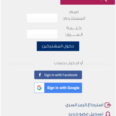
اسم
المستخدم:
كـلـــمـة
الـمـــــرور:
دخول المشتركين
أو الدخول بحساب
استرجاع الرمز السري
تسجيل عضو جديد