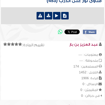
فتاوى نور على الدرب (453)
عبد العزيز بن باز
تقييم المادة:
معلومات : ---
ملحوظة : ---
المستمعين : 174
التنزيل : 1452
قراءة: 1906
الرسائل : 0
المقيميّن : 0
في خزائن : 0