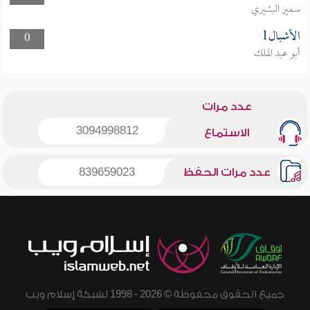
سمير البشيري
الأشبال1
0
أبو عبد الملك
عدد مرات
3094998812
الاستماع
عدد مرات الحفظ
839659023
جميع الحقوق محفوظة © 2026 - 1998 لشبكة إسلام ويب