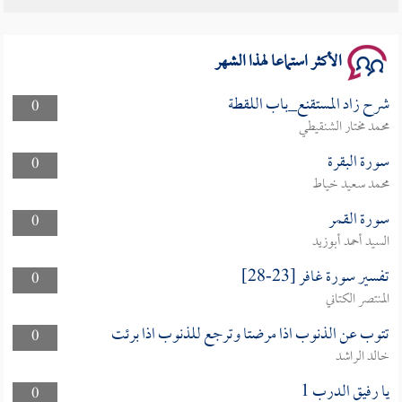
سلسلة محاضرات نفحات رمضانية 1444هـ
الأكثر استماعا لهذا الشهر
شرح زاد المستقنع_باب اللقطة
0
محمد مختار الشنقيطي
سورة البقرة
0
محمد سعيد خياط
سورة القمر
0
السيد أحمد أبوزيد
تفسير سورة غافر [23-28]
0
المنتصر الكتاني
تتوب عن الذنوب اذا مرضتا وترجع للذنوب اذا برئت
0
خالد الراشد
يا رفيق الدرب 1
0