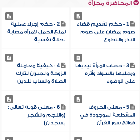
المحاضرة مجزأة
1 - حكم تقديم قضاء
2 - حكم إجراء عملية
صوم رمضان على صوم
لمنع الحمل لامرأة مصابة
النذر والتطوع
بحالة نفسية
3 - خضاب المرأة ليديها
4 - كيفية معاملة
ورجليها بالسواد وأثره
الزوجة والجيران لتارك
على الوضوء
الصلاة والساب للدين
5 - معنى الحروف
6 - معنى قوله تعالى:
المقطعة الموجودة في
(والنجم والشجر
فواتح سور القرآن
يسجدان)