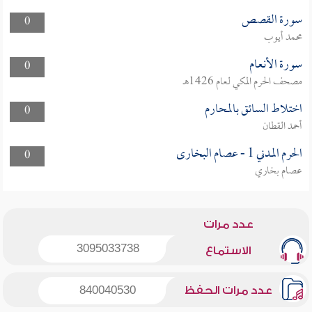
سورة القصص
0
محمد أيوب
سورة الأنعام
0
مصحف الحرم المكي لعام 1426هـ
اختلاط السائق بالمحارم
0
أحمد القطان
الحرم المدني 1 - عصام البخارى
0
عصام بخاري
عدد مرات
3095033738
الاستماع
عدد مرات الحفظ
840040530