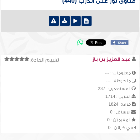
فتاوى نور على الدرب (440)
عبد العزيز بن باز
تقييم المادة:
معلومات : ---
ملحوظة : ---
المستمعين : 237
التنزيل : 1714
قراءة: 1824
الرسائل : 0
المقيميّن : 0
في خزائن : 0