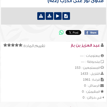
فتاوى نور على الدرب (422)
عبد العزيز بن باز
تقييم المادة:
معلومات : ---
ملحوظة : ---
المستمعين : 153
التنزيل : 1433
قراءة: 1961
الرسائل : 0
المقيميّن : 0
في خزائن : 0