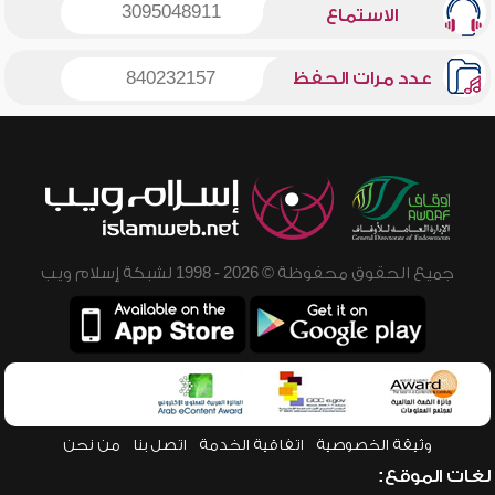
3095048911
الاستماع
عدد مرات الحفظ
840232157
جميع الحقوق محفوظة © 2026 - 1998 لشبكة إسلام ويب
وثيقة الخصوصية
اتفاقية الخدمة
اتصل بنا
من نحن
لغات الموقع: