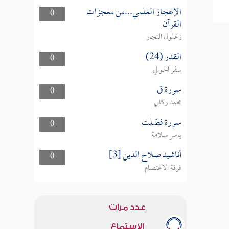
الإعجاز العلمي...من معجزات
0
القرآن
زغلول النجار
القدر (24)
0
سفر الحوالي
سورة ق
0
محمد ركابي
سورة فصّلت
0
ياسر سلامة
أناشيد صلاح الدين [3]
0
فرقة الاعتصام
عدد مرات
الاستماع