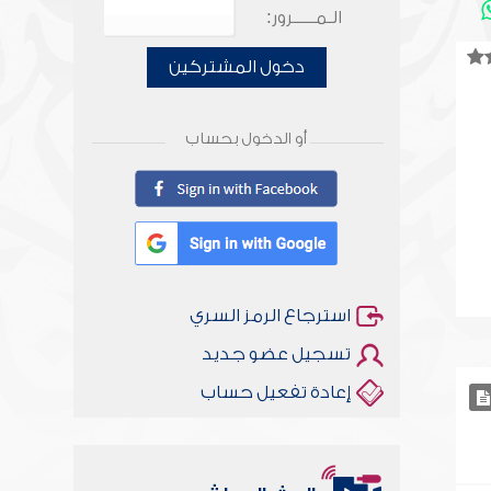
الـمـــــرور:
دخول المشتركين
أو الدخول بحساب
استرجاع الرمز السري
تسجيل عضو جديد
إعادة تفعيل حساب