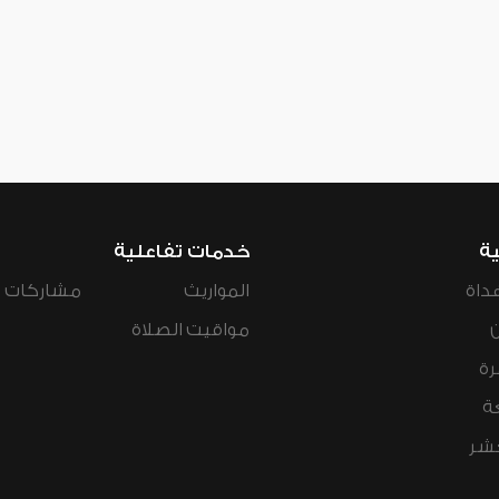
ية
خدمات تفاعلية
داة
المواريث
مشاركات ال
مواقيت الصلاة
رة
ة
عشر