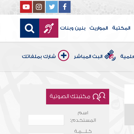
المكتبة
المواريث
بنين وبنات
علمية
البث المباشر
شارك بملفاتك
مكتبتك الصوتية
اسم
المستخدم:
كـلـــمـة