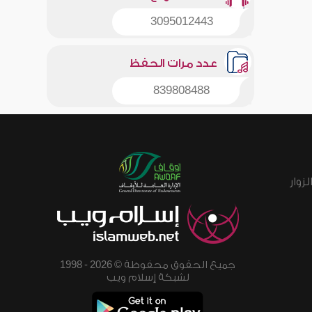
3095012443
عدد مرات الحفظ
839808488
زوار
جميع الحقوق محفوظة © 2026 - 1998
لشبكة إسلام ويب