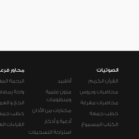
الصوتيات
محاور فرع
القرآن الكريم
أناشيد
الرحمة المه
محاضرات ودروس
متون علمية
واحة رمضان
ومنظومات
محاضرات مفرغة
الحج و العم
مختارات من الأذان
خطب جمعة
خطب جمع
أدعية و أذكار
الكتاب المسموع
القراءات ال
استراحة التسجيلات