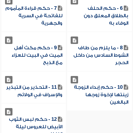
6 - حكم الحلف
7 - حكم قراءة المأموم
بالطلاق المعلق دون
للفاتحة في السرية
الوفاء به
والجهرية
8 - ما يلزم من طاف
9 - حكم مكث أهل
الشوط السادس من داخل
الميت في البيت للعزاء
الحجر
مع الذبح
10 - حكم إبداء الزوجة
11 - التحذير من التبذير
زينتها لإخوة زوجها
والإسراف في الولائم
البالغين
12 - حكم لبس الثوب
الأبيض للعروس ليلة