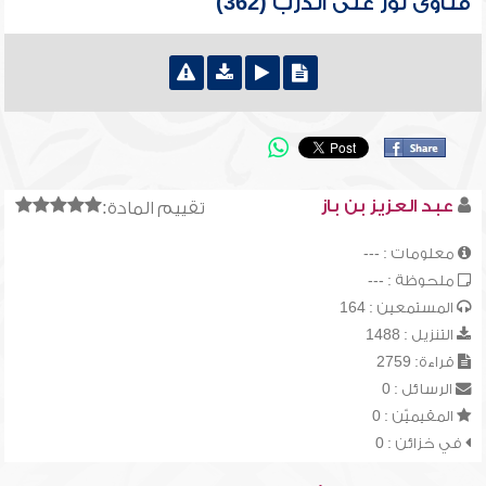
فتاوى نور على الدرب (362)
عبد العزيز بن باز
تقييم المادة:
معلومات : ---
ملحوظة : ---
المستمعين : 164
التنزيل : 1488
قراءة: 2759
الرسائل : 0
المقيميّن : 0
في خزائن : 0