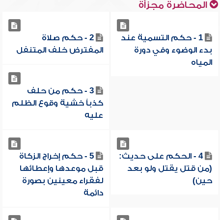
المحاضرة مجزأة
1 - حكم التسمية عند
2 - حكم صلاة
بدء الوضوء وفي دورة
المفترض خلف المتنفل
المياه
3 - حكم من حلف
كذباً خشية وقوع الظلم
عليه
4 - الحكم على حديث:
5 - حكم إخراج الزكاة
(من قتل يقتل ولو بعد
قبل موعدها وإعطائها
حين)
لفقراء معينين بصورة
دائمة