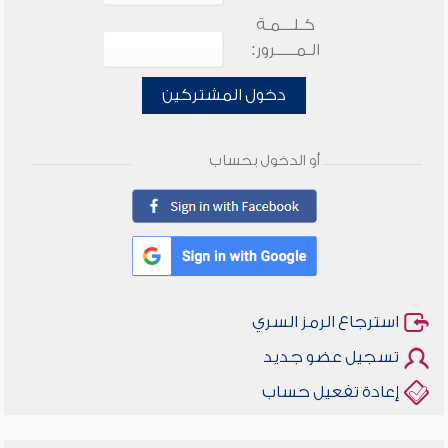
كـلـــمـة
الـمـــــرور:
دخول المشتركين
أو الدخول بحساب
استرجاع الرمز السري
تسجيل عضو جديد
إعادة تفعيل حساب