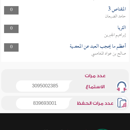
المقناص 3
0
حامد الضبعان
الثريا
0
إبراهيم الجبرين
أعظم ما يحجب العبد عن المعصية
0
صالح بن عواد المغامسي
عدد مرات
3095002385
الاستماع
عدد مرات الحفظ
839693001