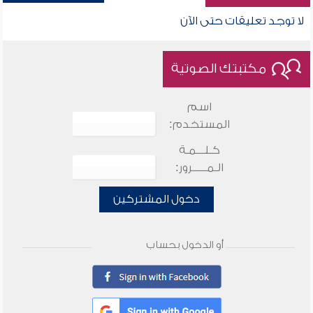
لا توجد تعليقات حتى الآن
مكتبتك الصوتية
اسم
المستخدم:
كـلـــمـة
الـمـــــرور:
دخول المشتركين
أو الدخول بحساب