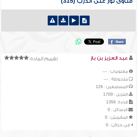
فتاوى نور على الدرب (315)
عبد العزيز بن باز
تقييم المادة:
معلومات : ---
ملحوظة : ---
المستمعين : 126
التنزيل : 1709
قراءة: 1356
الرسائل : 0
المقيميّن : 0
في خزائن : 0