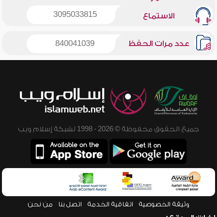
3095033815
الاستماع
عدد مرات الحفظ
840041039
جميع الحقوق محفوظة © 2026 - 1998 لشبكة إسلام ويب
وثيقة الخصوصية
اتفاقية الخدمة
اتصل بنا
من نحن