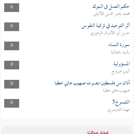
حكم العمل فى البنوك
0
محمد ناصر الدين الألباني
أثر التوحيد في تزكية النفوس
0
حسن أبو الأشبال الزهيري
سورة النساء
0
رشيد بلعالية
المسؤولية
0
أيمن صيدح
أذان من فلسطين-بصوت صهيب هاني خطبا
0
صهيب هاني خطبا
الشموخ5
0
مهند الدوسري
عدد مرات