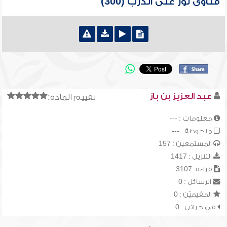
فتاوى نور على الدرب (300)
عبد العزيز بن باز
تقييم المادة:
معلومات : ---
ملحوظة : ---
المستمعين : 157
التنزيل : 1417
قراءة: 3107
الرسائل : 0
المقيميّن : 0
في خزائن : 0