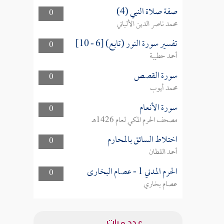
صفة صلاة النبي (4)
0
محمد ناصر الدين الألباني
تفسير سورة النور (تابع) [6 - 10]
0
أحمد حطيبة
سورة القصص
0
محمد أيوب
سورة الأنعام
0
مصحف الحرم المكي لعام 1426هـ
اختلاط السائق بالمحارم
0
أحمد القطان
الحرم المدني 1 - عصام البخارى
0
عصام بخاري
عدد مرات