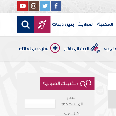
المكتبة
المواريث
بنين وبنات
علمية
البث المباشر
شارك بملفاتك
مكتبتك الصوتية
اسم
المستخدم:
كـلـــمـة