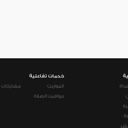
ية
خدمات تفاعلية
داة
المواريث
مشاركات ال
مواقيت الصلاة
رة
ة
عشر