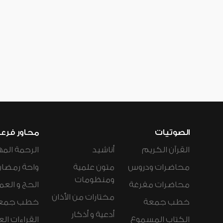
الصوتيات
محاور فرع
القرآن الكريم
أناشيد
الرحمة المه
محاضرات ودروس
متون علمية
واحة رمضان
ومنظومات
محاضرات مفرغة
الحج و العم
مختارات من الأذان
خطب جمعة
خطب جمع
أدعية و أذكار
الكتاب المسموع
القراءات ال