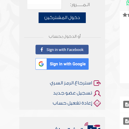
الـمـــــرور:
دخول المشتركين
أو الدخول بحساب
استرجاع الرمز السري
تسجيل عضو جديد
إعادة تفعيل حساب