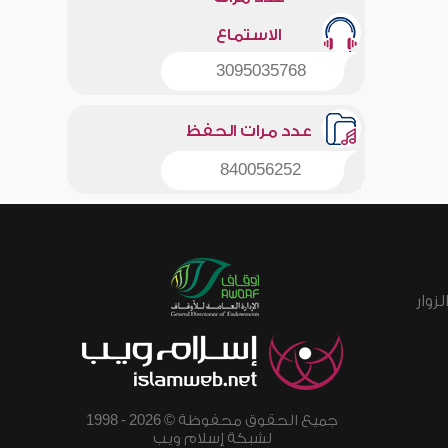
الاستماع
3095035768
عدد مرات الحفظ
840056252
زوار
جميع الحقوق محفوظة © 2026 - 1998
لشبكة إسلام ويب