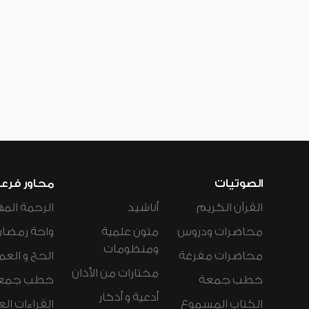
الصوتيات
محاور فرع
القرآن الكريم
أناشيد
الرحمة المه
محاضرات ودروس
متون علمية
واحة رمضان
ومنظومات
محاضرات مفرغة
الحج و العم
مختارات من الأذان
خطب جمعة
خطب جمع
أدعية و أذكار
الكتاب المسموع
القراءات ال