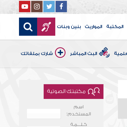
المكتبة
المواريث
بنين وبنات
علمية
البث المباشر
شارك بملفاتك
مكتبتك الصوتية
اسم
المستخدم:
كـلـــمـة