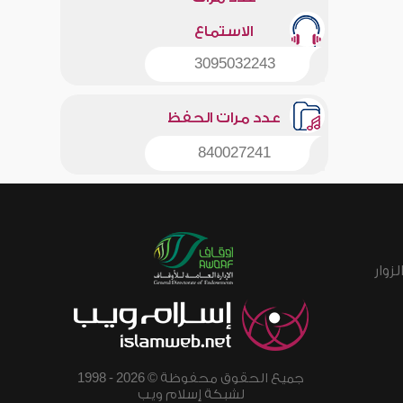
الاستماع
3095032243
عدد مرات الحفظ
840027241
زوار
جميع الحقوق محفوظة © 2026 - 1998
لشبكة إسلام ويب