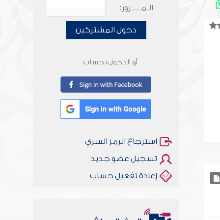
الـمـــــرور:
دخول المشتركين
أو الدخول بحساب
استرجاع الرمز السري
تسجيل عضو جديد
إعادة تفعيل حساب