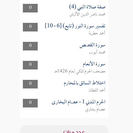
صفة صلاة النبي (4)
0
محمد ناصر الدين الألباني
تفسير سورة النور (تابع) [6 - 10]
0
أحمد حطيبة
سورة القصص
0
محمد أيوب
سورة الأنعام
0
مصحف الحرم المكي لعام 1426هـ
اختلاط السائق بالمحارم
0
أحمد القطان
الحرم المدني 1 - عصام البخارى
0
عصام بخاري
عدد مرات