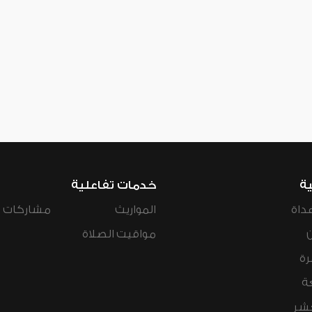
ية
خدمات تفاعلية
داة
المواريث
مشاركات ال
مواقيت الصلاة
رة
ة
عشر