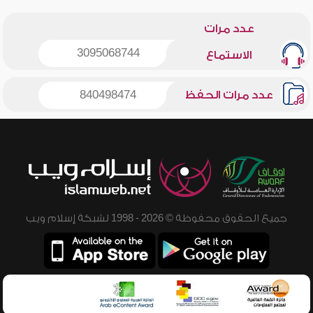
عدد مرات
3095068744
الاستماع
عدد مرات الحفظ
840498474
جميع الحقوق محفوظة © 2026 - 1998 لشبكة إسلام ويب