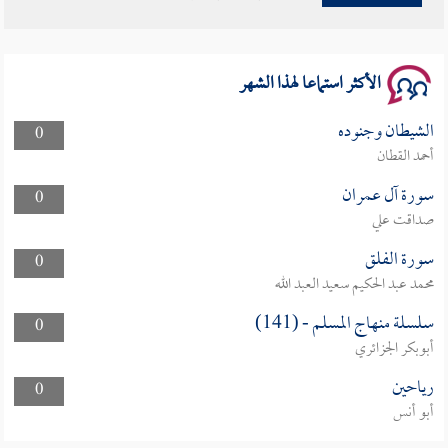
سلسلة محاضرات نفحات رمضانية 1444هـ
الأكثر استماعا لهذا الشهر
الشيطان وجنوده
0
أحمد القطان
سورة آل عمران
0
صداقت علي
سورة الفلق
0
محمد عبد الحكيم سعيد العبد الله
سلسلة منهاج المسلم - (141)
0
أبوبكر الجزائري
رياحين
0
أبو أنس