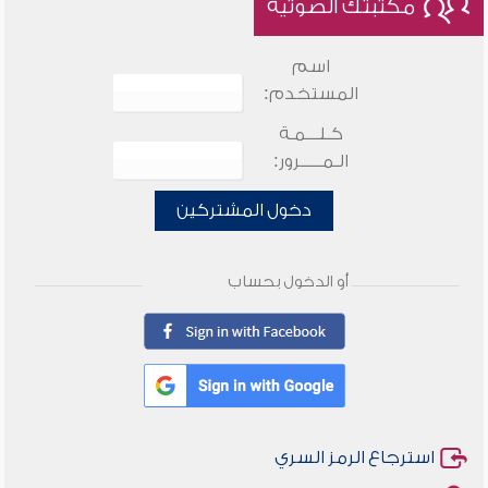
مكتبتك الصوتية
اسم
المستخدم:
كـلـــمـة
الـمـــــرور:
دخول المشتركين
أو الدخول بحساب
استرجاع الرمز السري