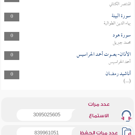
المنتصر الكتاني
سورة البينة
0
بهاء الدين الطوالبة
سورة هود
0
محمد جبريل
الأذان- بصوت أحمد الحراسيس
0
أحمد الحراسيس
أناشيد رمضان
0
(...)
عدد مرات
3095025605
الاستماع
عدد مرات الحفظ
839961051