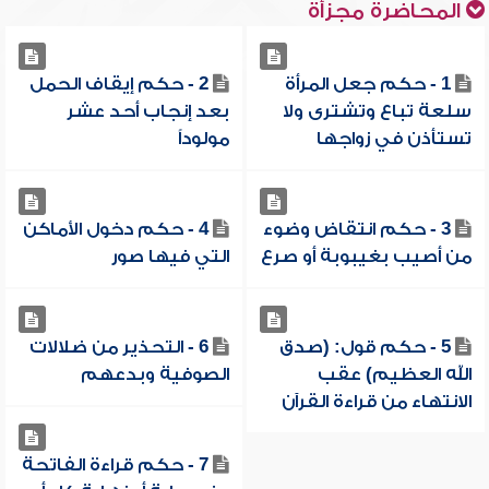
المحاضرة مجزأة
1 - حكم جعل المرأة
2 - حكم إيقاف الحمل
سلعة تباع وتشترى ولا
بعد إنجاب أحد عشر
تستأذن في زواجها
مولوداً
3 - حكم انتقاض وضوء
4 - حكم دخول الأماكن
من أصيب بغيبوبة أو صرع
التي فيها صور
5 - حكم قول: (صدق
6 - التحذير من ضلالات
الله العظيم) عقب
الصوفية وبدعهم
الانتهاء من قراءة القرآن
7 - حكم قراءة الفاتحة