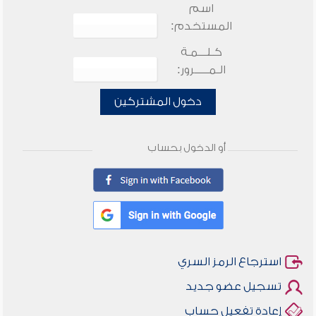
اسم
المستخدم:
كـلـــمـة
الـمـــــرور:
دخول المشتركين
أو الدخول بحساب
استرجاع الرمز السري
تسجيل عضو جديد
إعادة تفعيل حساب