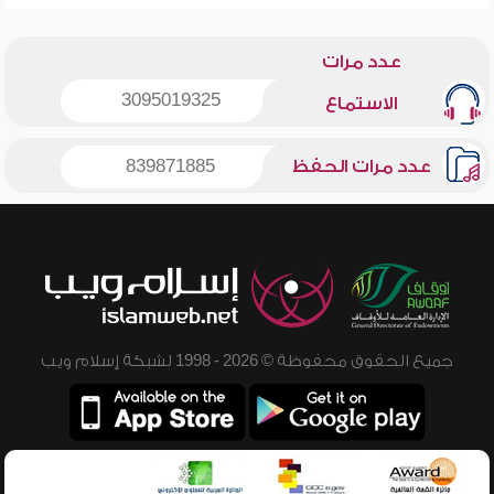
عدد مرات
3095019325
الاستماع
عدد مرات الحفظ
839871885
جميع الحقوق محفوظة © 2026 - 1998 لشبكة إسلام ويب