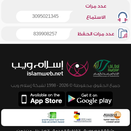
عدد مرات
3095021345
الاستماع
عدد مرات الحفظ
839908257
جميع الحقوق محفوظة © 2026 - 1998 لشبكة إسلام ويب
وثيقة الخصوصية
اتفاقية الخدمة
اتصل بنا
من نحن