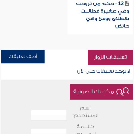
12 - حكم من تزوجت
وهي صغيرة فطالبت
بالطلاق ووقع وهي
حائض
أضف تعليقك
تعليقات الزوار
لا توجد تعليقات حتى الآن
مكتبتك الصوتية
اسم
المستخدم:
كـلـــمـة