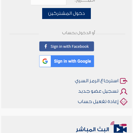
الـمـــــرور:
دخول المشتركين
أو الدخول بحساب
استرجاع الرمز السري
تسجيل عضو جديد
إعادة تفعيل حساب
البث المباشر