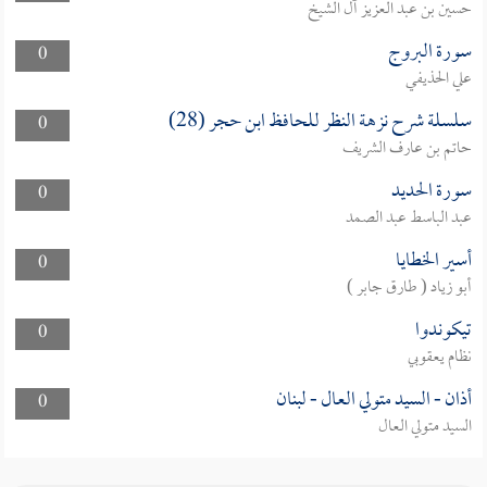
حسين بن عبد العزيز آل الشيخ
سورة البروج
0
علي الحذيفي
سلسلة شرح نزهة النظر للحافظ ابن حجر (28)
0
حاتم بن عارف الشريف
سورة الحديد
0
عبد الباسط عبد الصمد
أسير الخطايا
0
أبو زياد ( طارق جابر )
تيكوندوا
0
نظام يعقوبي
أذان - السيد متولي العال - لبنان
0
السيد متولي العال