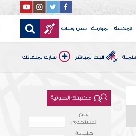
المكتبة
المواريث
بنين وبنات
علمية
البث المباشر
شارك بملفاتك
مكتبتك الصوتية
اسم
المستخدم:
كـلـــمـة