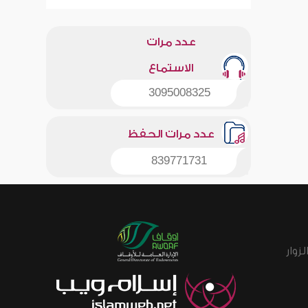
عدد مرات
الاستماع
3095008325
عدد مرات الحفظ
839771731
زوار