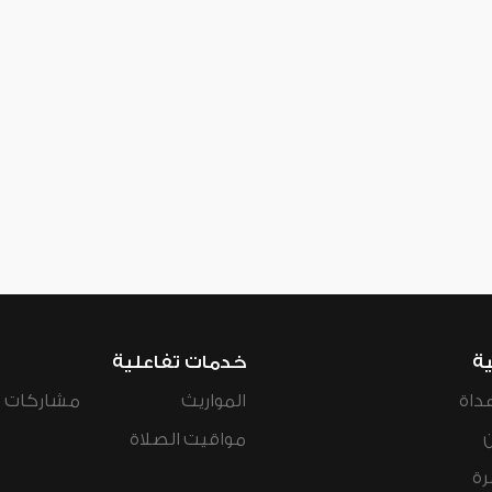
ية
خدمات تفاعلية
داة
المواريث
مشاركات ال
مواقيت الصلاة
رة