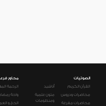
الصوتيات
محاور فرع
القرآن الكريم
أناشيد
الرحمة المه
محاضرات ودروس
متون علمية
واحة رمضان
ومنظومات
محاضرات مفرغة
الحج و العم