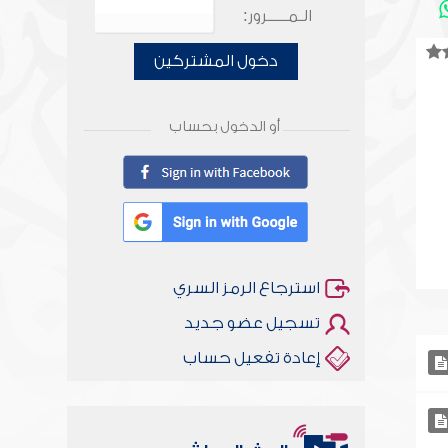
الـمـــــرور:
دخول المشتركين
أو الدخول بحساب
استرجاع الرمز السري
تسجيل عضو جديد
إعادة تفعيل حساب