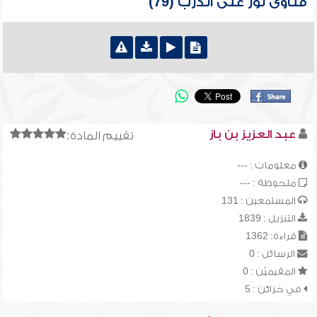
فتاوى نور على الدرب (79)
عبد العزيز بن باز
تقييم المادة:
معلومات : ---
ملحوظة : ---
المستمعين : 131
التنزيل : 1839
قراءة: 1362
الرسائل : 0
المقيميّن : 0
في خزائن : 5