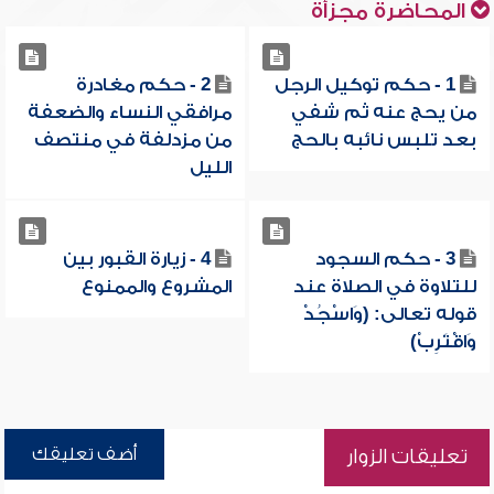
المحاضرة مجزأة
1 - حكم توكيل الرجل
2 - حكم مغادرة
من يحج عنه ثم شفي
مرافقي النساء والضعفة
بعد تلبس نائبه بالحج
من مزدلفة في منتصف
الليل
3 - حكم السجود
4 - زيارة القبور بين
للتلاوة في الصلاة عند
المشروع والممنوع
قوله تعالى: (وَاسْجُدْ
وَاقْتَرِبْ)
أضف تعليقك
تعليقات الزوار