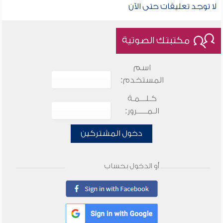
لا توجد تعليقات حتى الآن
مكتبتك الصوتية
اسم
المستخدم:
كـلـــمـة
الـمـــــرور:
دخول المشتركين
أو الدخول بحساب