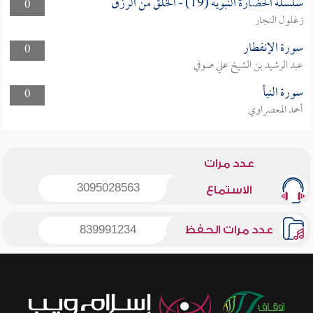
سلسلة الحضارة النبوية (19) - الخَلقُ من الرزق
0
زغلول النجار
سورة الإنفطار
0
عبد الرشيد بن الشيخ علي صوفي
سورة النبأ
0
أحمد المعصراوي
عدد مرات
3095028563
الاستماع
عدد مرات الحفظ
839991234