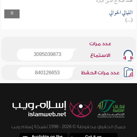
محمد صلاح الدين كبارة
الليالي الخوالي
0
(...)
عدد مرات
3095039873
الاستماع
عدد مرات الحفظ
840126653
جميع الحقوق محفوظة © 2026 - 1998 لشبكة إسلام ويب