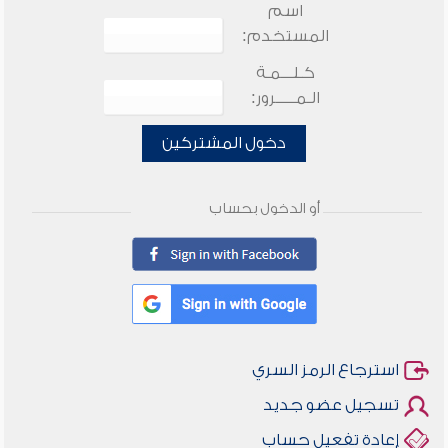
اسم
المستخدم:
كـلـــمـة
الـمـــــرور:
دخول المشتركين
أو الدخول بحساب
استرجاع الرمز السري
تسجيل عضو جديد
إعادة تفعيل حساب