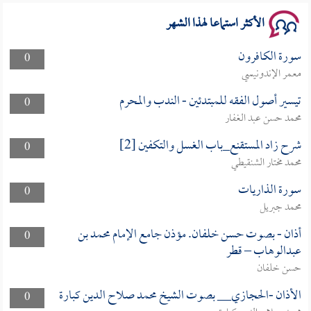
الأكثر استماعا لهذا الشهر
سورة الكافرون
0
معمر الإندونيسي
تيسير أصول الفقه للمبتدئين - الندب والمحرم
0
محمد حسن عبد الغفار
شرح زاد المستقنع_باب الغسل والتكفين [2]
0
محمد مختار الشنقيطي
سورة الذاريات
0
محمد جبريل
أذان - بصوت حسن خلفان. مؤذن جامع الإمام محمد بن
0
عبدالوهاب – قطر
حسن خلفان
الأذان -الحجازي__ بصوت الشيخ محمد صلاح الدين كبارة
0