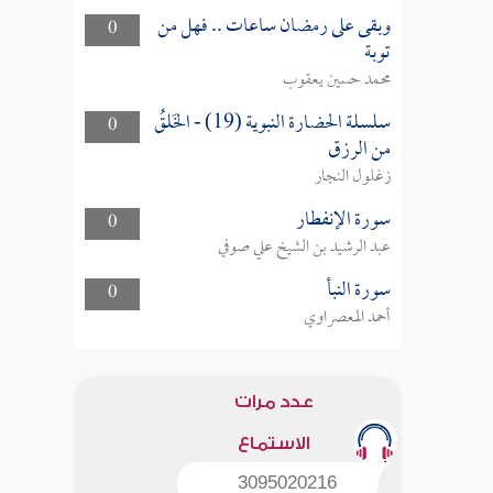
وبقى على رمضان ساعات .. فهل من
0
توبة
محمد حسين يعقوب
سلسلة الحضارة النبوية (19) - الخَلقُ
0
من الرزق
زغلول النجار
سورة الإنفطار
0
عبد الرشيد بن الشيخ علي صوفي
سورة النبأ
0
أحمد المعصراوي
عدد مرات
الاستماع
3095020216