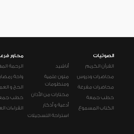
الصوتيات
محاور فرع
القرآن الكريم
أناشيد
الرحمة المه
محاضرات ودروس
متون علمية
واحة رمضان
ومنظومات
محاضرات مفرغة
الحج و العم
مختارات من الأذان
خطب جمعة
خطب جمع
أدعية و أذكار
الكتاب المسموع
القراءات ال
استراحة التسجيلات