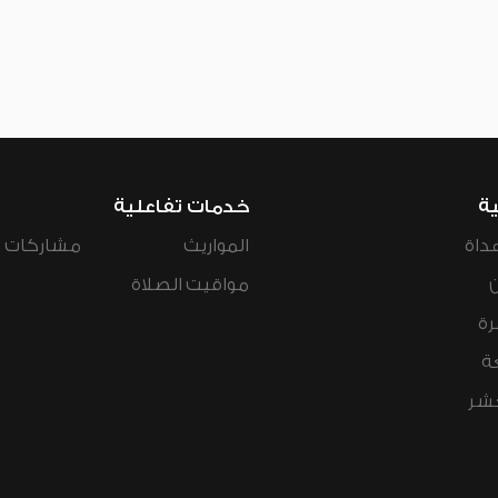
ية
خدمات تفاعلية
داة
المواريث
مشاركات ال
مواقيت الصلاة
رة
ة
عشر