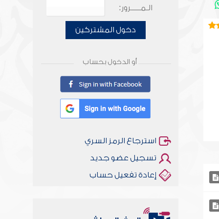
الـمـــــرور:
دخول المشتركين
أو الدخول بحساب
استرجاع الرمز السري
تسجيل عضو جديد
إعادة تفعيل حساب