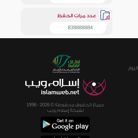
عدد مرات الحفظ
839888884
زوار
جميع الحقوق محفوظة © 2026 - 1998
لشبكة إسلام ويب