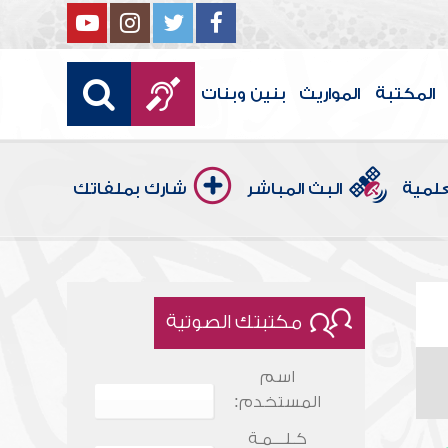
المكتبة
المواريث
بنين وبنات
علمية
البث المباشر
شارك بملفاتك
مكتبتك الصوتية
اسم
المستخدم:
كـلـــمـة