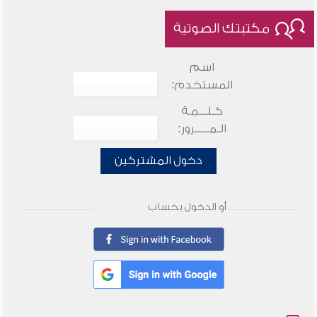
مكتبتك الصوتية
اسم
المستخدم:
كـلـــمـة
الـمـــــرور:
دخول المشتركين
أو الدخول بحساب