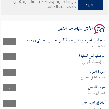
من الفعاليات والمحاضرات الأرشيفية من
وأمنهم من خوف 9
المزيد
خدمة البث المباشر
سلسلة محاضرات نفحات رمضانية 1444هـ
الأكثر استماعا لهذا الشهر
ما جاء في آخر سورة براءة و للذين أحسنوا الحسنى وزيادة
0
أحمد حطيبة
الوصايا قبل المنايا 3
0
أبو إسحاق الحويني
سورة التوبة
0
محمود خليل الحصري
سورة النحل
0
محمد أبو سنينة
أذان إبراهيم جبر
0
إبراهيم جبر