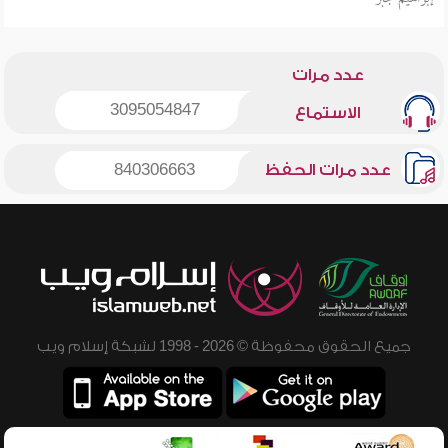
عدد مرات
3095054847
الاستماع
عدد مرات الحفظ
840306663
جميع الحقوق محفوظة © 2026 - 1998 لشبكة إسلام ويب