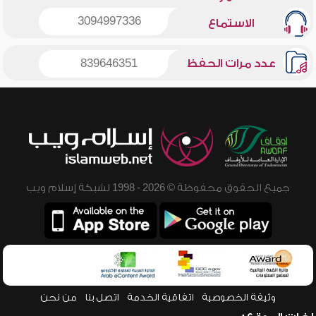
3094997336
الاستماع
عدد مرات الحفظ
839646351
جميع الحقوق محفوظة © 2026 - 1998 لشبكة إسلام ويب
وثيقة الخصوصية
اتفاقية الخدمة
اتصل بنا
من نحن