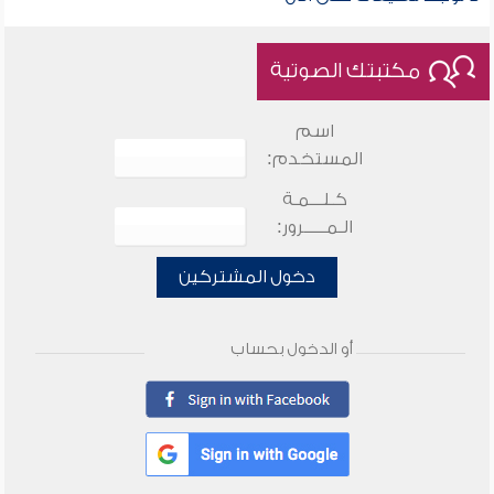
مكتبتك الصوتية
اسم
المستخدم:
كـلـــمـة
الـمـــــرور:
دخول المشتركين
أو الدخول بحساب