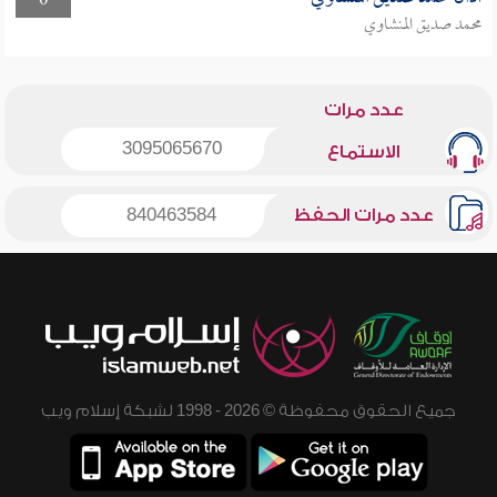
0
محمد صديق المنشاوي
عدد مرات
3095065670
الاستماع
عدد مرات الحفظ
840463584
جميع الحقوق محفوظة © 2026 - 1998 لشبكة إسلام ويب