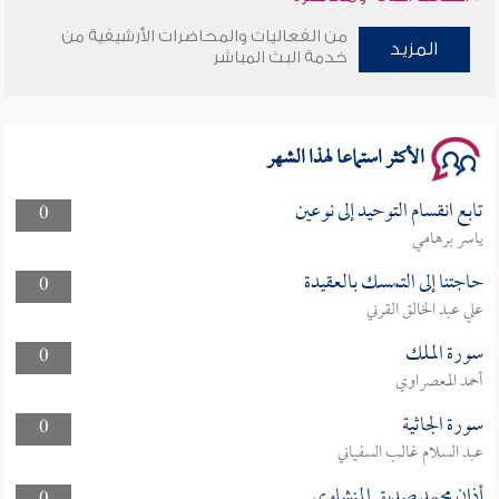
من الفعاليات والمحاضرات الأرشيفية من
وأمنهم من خوف 9
المزيد
خدمة البث المباشر
سلسلة محاضرات نفحات رمضانية 1444هـ
الأكثر استماعا لهذا الشهر
تابع انقسام التوحيد إلى نوعين
0
ياسر برهامي
حاجتنا إلى التمسك بالعقيدة
0
علي عبد الخالق القرني
سورة الملك
0
أحمد المعصراوي
سورة الجاثية
0
عبد السلام غالب السفياني
أذان محمد صديق المنشاوي