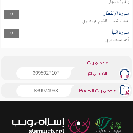
زغلول النجار
سورة الإنفطار
0
عبد الرشيد بن الشيخ علي صوفي
سورة النبأ
0
أحمد المعصراوي
عدد مرات
3095027107
الاستماع
عدد مرات الحفظ
839974963