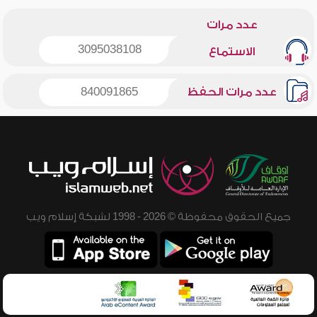
عدد مرات
3095038108
الاستماع
عدد مرات الحفظ
840091865
جميع الحقوق محفوظة © 2026 - 1998 لشبكة إسلام ويب