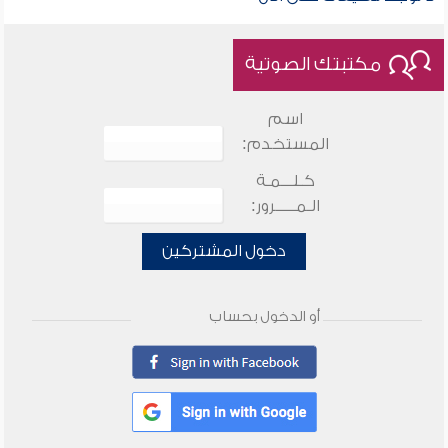
مكتبتك الصوتية
اسم
المستخدم:
كـلـــمـة
الـمـــــرور:
دخول المشتركين
أو الدخول بحساب