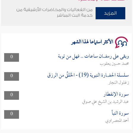
من الفعاليات والمحاضرات الأرشيفية من
وأمنهم من خوف 9
المزيد
خدمة البث المباشر
سلسلة محاضرات نفحات رمضانية 1444هـ
الأكثر استماعا لهذا الشهر
وبقى على رمضان ساعات .. فهل من توبة
0
محمد حسين يعقوب
سلسلة الحضارة النبوية (19) - الخَلقُ من الرزق
0
زغلول النجار
سورة الإنفطار
0
عبد الرشيد بن الشيخ علي صوفي
سورة النبأ
0
أحمد المعصراوي