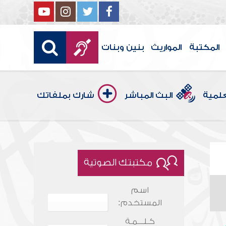
المكتبة
المواريث
بنين وبنات
علمية
البث المباشر
شارك بملفاتك
مكتبتك الصوتية
اسم
المستخدم:
كـلـــمـة