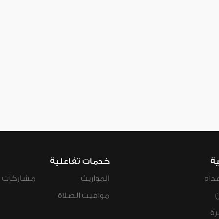
ية
خدمات تفاعلية
داة
المواريث
مشاركات ال
مواقيت الصلاة
رة