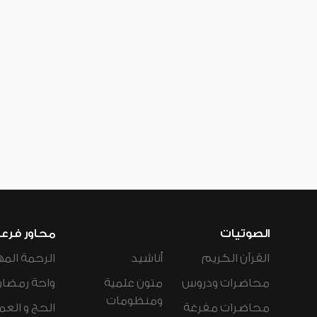
الصوتيات
محاور فرع
القرآن الكريم
أناشيد
الرحمة المه
محاضرات ودروس
متون علمية
واحة رمضان
ومنظومات
محاضرات مفرغة
الحج و العم