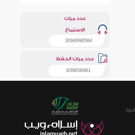
عدد مرات
الاستماع
3094998584
عدد مرات الحفظ
839656981
زوار