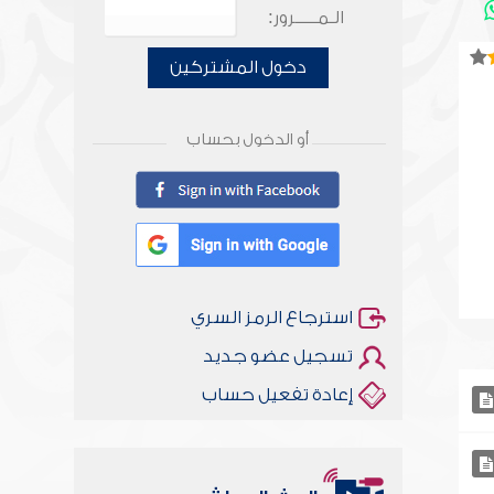
الـمـــــرور:
دخول المشتركين
أو الدخول بحساب
استرجاع الرمز السري
تسجيل عضو جديد
إعادة تفعيل حساب