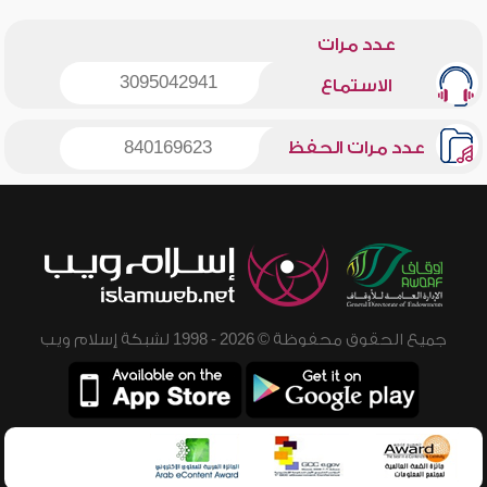
عدد مرات
3095042941
الاستماع
عدد مرات الحفظ
840169623
جميع الحقوق محفوظة © 2026 - 1998 لشبكة إسلام ويب