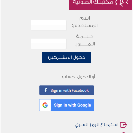
مكتبتك الصوتية
اسم
المستخدم:
كـلـــمـة
الـمـــــرور:
دخول المشتركين
أو الدخول بحساب
استرجاع الرمز السري