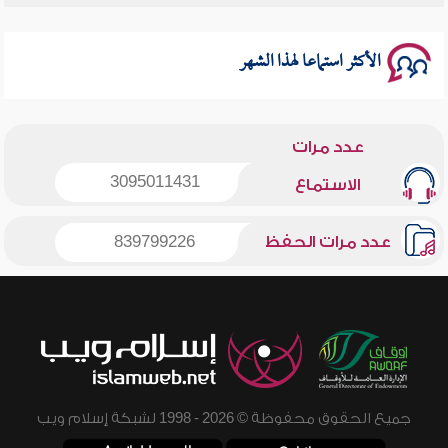
سلسلة محاضرات نفحات رمضانية 1444هـ
الأكثر استماعا لهذا الشهر
عدد مرات
3095011431
الاستماع
عدد مرات الحفظ
839799226
جميع الحقوق محفوظة © 2026 - 1998 لشبكة إسلام ويب