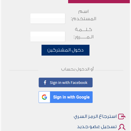
اسم
المستخدم:
كـلـــمـة
الـمـــــرور:
دخول المشتركين
أو الدخول بحساب
استرجاع الرمز السري
تسجيل عضو جديد