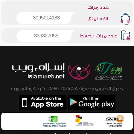
عدد مرات
3095014183
الاستماع
عدد مرات الحفظ
839827055
جميع الحقوق محفوظة © 2026 - 1998 لشبكة إسلام ويب