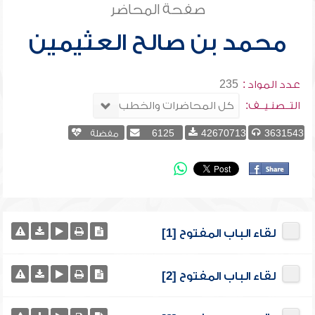
صفحة المحاضر
محمد بن صالح العثيمين
عدد المواد :
235
التــصنـيــف:
3631543
42670713
6125
مفضلة
لقاء الباب المفتوح [1]
لقاء الباب المفتوح [2]