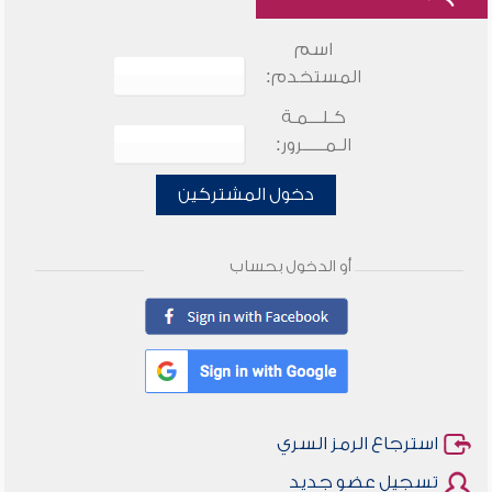
اسم
المستخدم:
كـلـــمـة
الـمـــــرور:
دخول المشتركين
أو الدخول بحساب
استرجاع الرمز السري
تسجيل عضو جديد