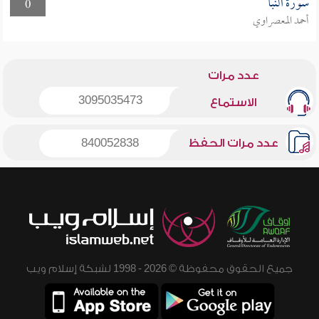
سورة النبأ
0
أحمد المعصراوي
عدد مرات
3095035473
الاستماع
عدد مرات الحفظ
840052838
جميع الحقوق محفوظة © 2026 - 1998 لشبكة إسلام ويب