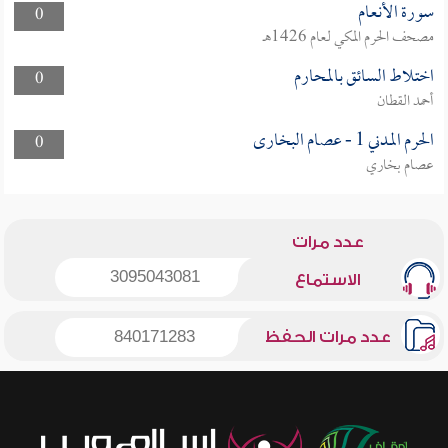
سورة الأنعام
0
مصحف الحرم المكي لعام 1426هـ
اختلاط السائق بالمحارم
0
أحمد القطان
الحرم المدني 1 - عصام البخارى
0
عصام بخاري
عدد مرات
3095043081
الاستماع
عدد مرات الحفظ
840171283