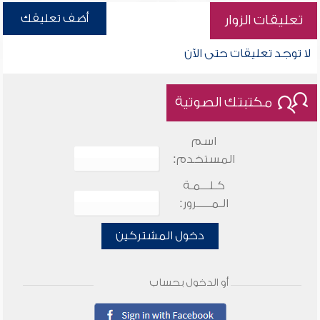
أضف تعليقك
تعليقات الزوار
لا توجد تعليقات حتى الآن
مكتبتك الصوتية
اسم
المستخدم:
كـلـــمـة
الـمـــــرور:
دخول المشتركين
أو الدخول بحساب