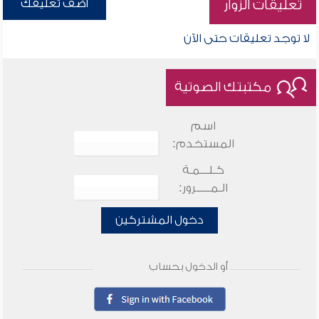
أضف تعليقك
تعليقات الزوار
لا توجد تعليقات حتى الآن
مكتبتك الصوتية
اسم
المستخدم:
كـلـــمـة
الـمـــــرور:
دخول المشتركين
أو الدخول بحساب