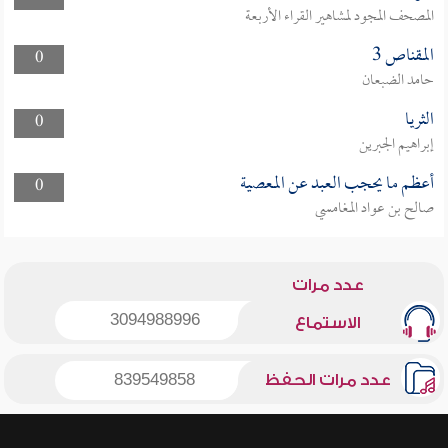
المصحف المجود لمشاهير القراء الأربعة
المقناص 3
0
حامد الضبعان
الثريا
0
إبراهيم الجبرين
أعظم ما يحجب العبد عن المعصية
0
صالح بن عواد المغامسي
عدد مرات
3094988996
الاستماع
عدد مرات الحفظ
839549858