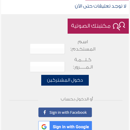
لا توجد تعليقات حتى الآن
مكتبتك الصوتية
اسم
المستخدم:
كـلـــمـة
الـمـــــرور:
دخول المشتركين
أو الدخول بحساب