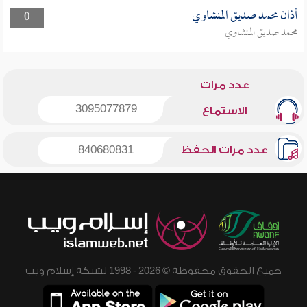
أذان محمد صديق المنشاوي
0
محمد صديق المنشاوي
عدد مرات
3095077879
الاستماع
عدد مرات الحفظ
840680831
جميع الحقوق محفوظة © 2026 - 1998 لشبكة إسلام ويب