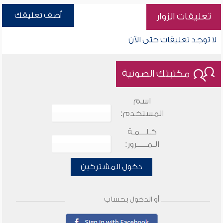
أضف تعليقك
تعليقات الزوار
لا توجد تعليقات حتى الآن
مكتبتك الصوتية
اسم
المستخدم:
كـلـــمـة
الـمـــــرور:
دخول المشتركين
أو الدخول بحساب