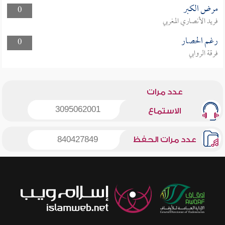
مرض الكبر
0
فريد الأنصاري المغربي
رغم الحصار
0
فرقة الروابي
عدد مرات
3095062001
الاستماع
عدد مرات الحفظ
840427849