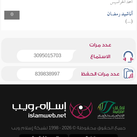
أحمد الحراسيس
أناشيد رمضان
0
(...)
عدد مرات
3095015703
الاستماع
عدد مرات الحفظ
839838997
جميع الحقوق محفوظة © 2026 - 1998 لشبكة إسلام ويب