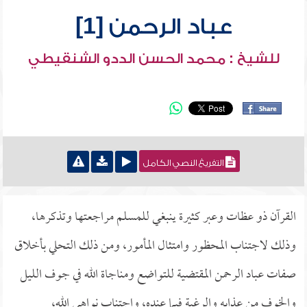
عباد الرحمن [1]
للشيخ : محمد الحسن الددو الشنقيطي
التفريغ النصي الكامل
القرآن ذو عظات وعبر كثيرة ينبغي للمسلم مراجعتها وتذكرها،
وذلك لاجتناب المحظور وامتثال المأمور، ومن ذلك التحلي بأخلاق
صفات عباد الرحمن المقتضية للتواضع ومناجاة الله في جوف الليل
والخوف من عذابه والرغبة فيما عنده، واجتناب نواهي الله،