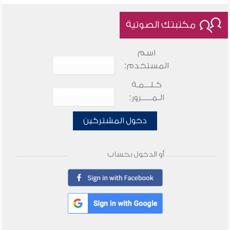
مكتبتك الصوتية
اسم
المستخدم:
كـلـــمـة
الـمـــــرور:
دخول المشتركين
أو الدخول بحساب