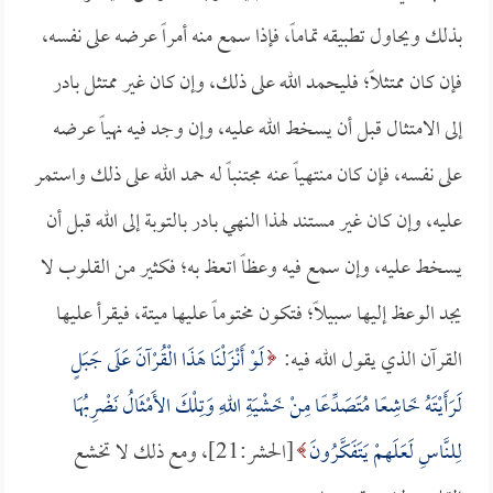
بذلك ويحاول تطبيقه تماماً، فإذا سمع منه أمراً عرضه على نفسه،
فإن كان ممتثلاً؛ فليحمد الله على ذلك، وإن كان غير ممتثل بادر
إلى الامتثال قبل أن يسخط الله عليه، وإن وجد فيه نهياً عرضه
على نفسه، فإن كان منتهياً عنه مجتنباً له حمد الله على ذلك واستمر
عليه، وإن كان غير مستند لهذا النهي بادر بالتوبة إلى الله قبل أن
يسخط عليه، وإن سمع فيه وعظاً اتعظ به؛ فكثير من القلوب لا
يجد الوعظ إليها سبيلاً؛ فتكون مختوماً عليها ميتة، فيقرأ عليها
القرآن الذي يقول الله فيه:
لَوْ أَنْزَلْنَا هَذَا الْقُرْآنَ عَلَى جَبَلٍ
لَرَأَيْتَهُ خَاشِعًا مُتَصَدِّعًا مِنْ خَشْيَةِ اللهِ وَتِلْكَ الأَمْثَالُ نَضْرِبُهَا
لِلنَّاسِ لَعَلَهمْ يَتَفَكَّرُونَ
[الحشر:21]، ومع ذلك لا تخشع