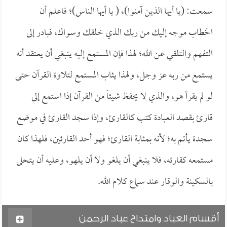
سمعت: (يا أيها الذين آمنوا)، ( يا أيها الناس)؛ فاعلم أن
الخطاب موجه إليك من ربك الذي خلقك وسواك، فبادر إلى
التفهم والتلقي عن الله؛ لهذا فإن المستمع إليه ينبغي أن يعتقد أنه
يستمع من ربه عز وجل، ولهذا يثاب المستمع لتلاوة القرآن حتى
لو لم يقرأ هو، والذي لا يحفظ شيئاً من القرآن إذا استمع إلى
قارئ بقصد العبادة كتب كالقارئ، وإذا سجد القارئ في موضع
سجدة يأتم به؛ لأنه بمثابة القارئ؛ فهو أحد القارئين، فلهذا كان
مستمعه كقارئه، فلا ينبغي أن يلغو ولا أن يلهو، وعليه أن يتحلى
بالسكينة والوقار عند سماع كلام الله.
أقسام العباد وامتداح عباد الرحمن