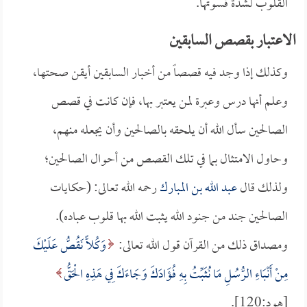
القلوب لشدة قسوتها.
الاعتبار بقصص السابقين
وكذلك إذا وجد فيه قصصاً من أخبار السابقين أيقن صحتها،
وعلم أنها درس وعبرة لمن يعتبر بها، فإن كانت في قصص
الصالحين سأل الله أن يلحقه بالصالحين وأن يجعله منهم،
وحاول الامتثال بما في تلك القصص من أحوال الصالحين؛
ولذلك قال
عبد الله بن المبارك
رحمه الله تعالى: (حكايات
الصالحين جند من جنود الله يثبت الله بها قلوب عباده).
ومصداق ذلك من القرآن قول الله تعالى:
وَكُلًّا نَقُصُّ عَلَيْكَ
مِنْ أَنْبَاءِ الرُّسُلِ مَا نُثَبِّتُ بِهِ فُؤَادَكَ وَجَاءَكَ فِي هَذِهِ الْحَقُّ
[هود:120].