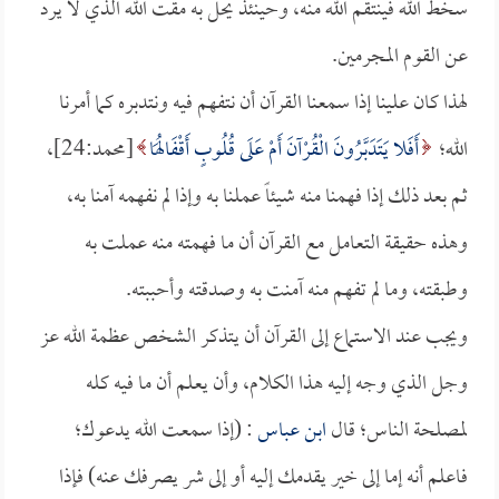
سخط الله فينتقم الله منه، وحينئذ يحل به مقت الله الذي لا يرد
عن القوم المجرمين.
لهذا كان علينا إذا سمعنا القرآن أن نتفهم فيه ونتدبره كما أمرنا
الله؛
أَفَلا يَتَدَبَّرُونَ الْقُرْآنَ أَمْ عَلَى قُلُوبٍ أَقْفَالُهَا
[محمد:24]،
ثم بعد ذلك إذا فهمنا منه شيئاً عملنا به وإذا لم نفهمه آمنا به،
وهذه حقيقة التعامل مع القرآن أن ما فهمته منه عملت به
وطبقته، وما لم تفهم منه آمنت به وصدقته وأحببته.
ويجب عند الاستماع إلى القرآن أن يتذكر الشخص عظمة الله عز
وجل الذي وجه إليه هذا الكلام، وأن يعلم أن ما فيه كله
لمصلحة الناس؛ قال
ابن عباس
: (إذا سمعت الله يدعوك؛
فاعلم أنه إما إلى خير يقدمك إليه أو إلى شر يصرفك عنه) فإذا