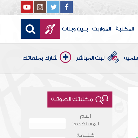
المكتبة
المواريث
بنين وبنات
علمية
البث المباشر
شارك بملفاتك
مكتبتك الصوتية
اسم
المستخدم:
كـلـــمـة