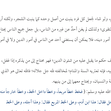
م، ولو شاء لجعل كل فرد ينبت من أصل وحده كما ينبت الشجر، ولكنه أرا
ر والتقوى؛ ولذلك لم يغن أحدٌ عن غيره من الناس، بل جعل جميع الناس يحتا
ور دينه، فلا يمكن أن يستغني أحد عن الناس في أمور الدين ولا في أمو
عرف حكم ما يقبل عليه من شئون الدين؛ فهو محتاج إلى من يذكره إذا غفل،
إنه تعتريه السنة والمنام؛ لمخالفته لله جل جلاله؛ فالله تعالى هو الذي ل
والنسيان، ويحتاج معهما إلى من ينبهه.
له عليه وسلم: (
فخط خطاً مربعاً، وخطاً داخل الخط، وخطاً خارجاً منه،
فقال: هذا ابن آدم، وعلى الخط المربع فقال: وهذا أجله، وعلى الخط