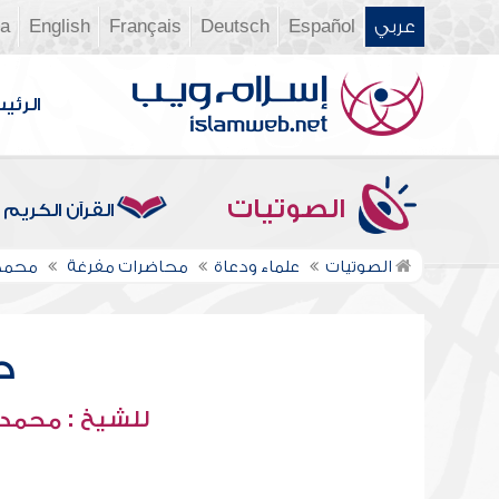
عربي
Español
Deutsch
Français
English
ia
الرئي
الصوتيات
القرآن الكريم
الصوتيات
علماء ودعاة
محاضرات مفرغة
محمد 
ح
للشيخ : محمد 