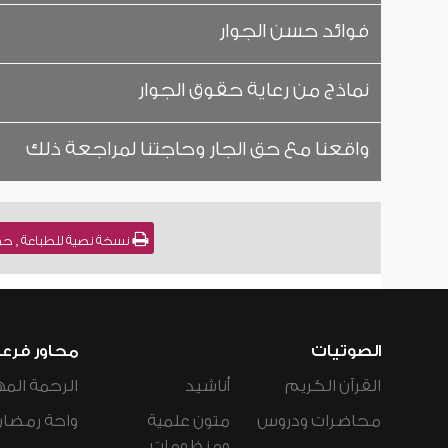
فوائد حسن الجوار
نماذج من رعاية حقوق الجوار
واقعنا مع حق الجار وحاجتنا لمراجعة ذلك
نسخة نصية للطباعة , حق
الصوتيات
محاور فرع
القرآن الكريم
أناشيد
الرحمة المه
محاضرات ودروس
متون علمية
واحة رمضان
ومنظومات