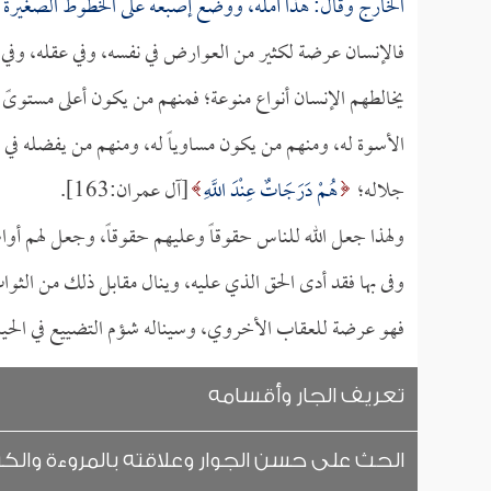
الخارج وقال: هذا أمله، ووضع إصبعه على الخطوط الصغيرة ا
فالإنسان عرضة لكثير من العوارض في نفسه، وفي عقله، وفي خ
يخالطهم الإنسان أنواع منوعة؛ فمنهم من يكون أعلى مستوىً 
الأسوة له، ومنهم من يكون مساوياً له، ومنهم من يفضله ف
جلاله؛
هُمْ دَرَجَاتٌ عِنْدَ اللَّهِ
[آل عمران:163].
ولهذا جعل الله للناس حقوقاً وعليهم حقوقاً، وجعل لهم أوا
وفى بها فقد أدى الحق الذي عليه، وينال مقابل ذلك من الثوا
فهو عرضة للعقاب الأخروي، وسيناله شؤم التضييع في الحياة 
تعريف الجار وأقسامه
الحث على حسن الجوار وعلاقته بالمروءة والك