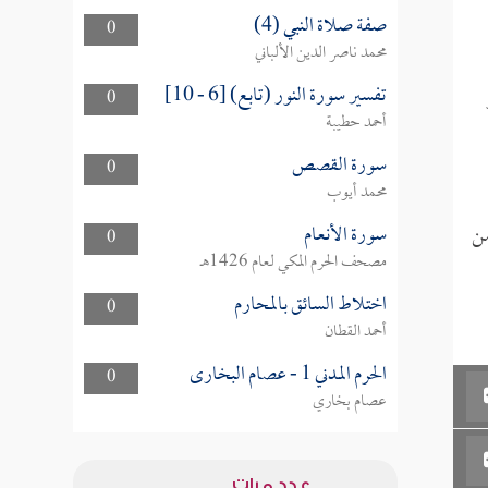
صفة صلاة النبي (4)
0
محمد ناصر الدين الألباني
تفسير سورة النور (تابع) [6 - 10]
0
أحمد حطيبة
سورة القصص
0
محمد أيوب
سورة الأنعام
من
0
مصحف الحرم المكي لعام 1426هـ
اختلاط السائق بالمحارم
0
أحمد القطان
الحرم المدني 1 - عصام البخارى
0
عصام بخاري
عدد مرات