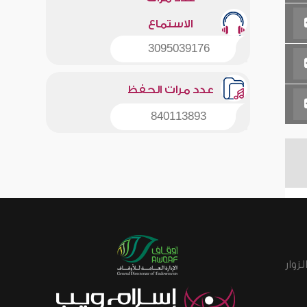
الاستماع
3095039176
عدد مرات الحفظ
840113893
زوار