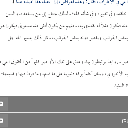
لتي في الأطراف، فقال: وهذه أعراض، إن أخطأه هذا أصابه هذا
).
لقه، وفي تدبيره وفي شأنه كله؛ ولذلك يحتاج إلى من يساعده، والذين
منه فيكون مثلاً له يقتدي به، ومنهم من يكون أدنى منه مستوىً فيكون هو
ي بعض الجوانب ويقصر دونه بعض الجوانب، وكل ذلك بتدبير الله جل
صر وروابط يرتبطون بها، وعلق على تلك الأواصر كثيراً من الحقوق التي 
ب الأخروي، وينال أيضاً بركة دنيوية على ما قدم، وما فرط فيها وضيعها؛
الدنيا.
رم