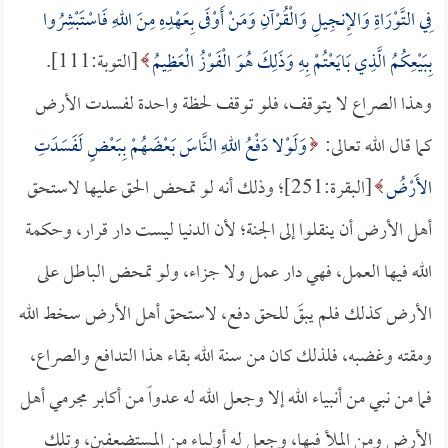
فِي التَّوْرَاةِ وَالإِنجِيلِ وَالْقُرْآنِ وَمَنْ أَوْفَى بِعَهْدِهِ مِنَ اللهِ فَاسْتَبْشِرُوا
بِبَيْعِكُمُ الَّذِي بَايَعْتُمْ بِهِ وَذَلِكَ هُوَ الْفَوْزُ الْعَظِيمُ
[التوبة:111].
وهذا الصراع لا يتوقف، فلو توقف لحظة واحدة لفسدت الأرض
كما قال الله تعالى:
وَلَوْلا دَفْعُ اللهِ النَّاسَ بَعْضَهُمْ بِبَعْضٍ لَفَسَدَتِ
الأَرْضُ
[البقرة:251]؛ وذلك أنه لو تمحض الحق عليها لاستحق
أهل الأرض أن ينقلوا إلى الجنة؛ لأن الدنيا ليست دار قرار، وحكمة
الله فيها العمل، فهي دار عمل ولا جزاء، ولو تمحض الباطل على
الأرض كذلك فلم يبقَ للحق دفع، لاستحق أهل الأرض سخط الله
ومقته وغضبه، فلذلك كان من سنة الله بقاء هذا التدافع والصراع،
فما من نبي من أنبياء الله إلا وجعل الله له عدواً من أكابر مجرمي أهل
الأرض ومن الملأ فيها، وجعل له أولياء من المستضعفين، وتلك