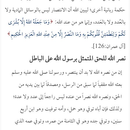
حكمة ربانية أخرى؛ ليبين الله أن الانتصار ليس بالوسائل المادية ولا
بالعُدد ولا بالعَدد، وإنما هو من عند الله:
وَمَا جَعَلَهُ اللهُ إِلَّا بُشْرَى
لَكُمْ وَلِتَطْمَئِنَّ قُلُوبُكُمْ بِهِ وَمَا النَّصْرُ إِلَّا مِنْ عِنْدِ اللهِ الْعَزِيزِ الْحَكِيمِ
[آل عمران:126].
نصر الله للحق المتمثل برسول الله على الباطل
إن من نصره الله لا بد أن ينتصر، ورسولنا صلى الله عليه وسلم
بعثه الله مقفياً لما سبق من الرسل، ومصدقاً لما بين يديه من
الحق، ونصره الله نصراً من عنده ليس راجعاً إلى عدد ولا عدة؛
ولذلك فإن أباه توفي وهو حمل، وأمه توفيت وهو ابن أربع
سنين، وتوفي جده وهو في الثامنة من عمره، وتوفي عمه الذي