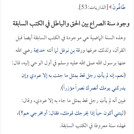
طَاغُونَ
[الذاريات:53].
وجود سنة الصراع بين الحق والباطل في الكتب السابقة
وهذه السنة الماضية هي موجودة في الكتب السابقة أيضاً قبل
القرآن، ولذلك عرفها
ورقة بن نوفل
لما أتته
خديجة
رضي الله
عنها برسول الله صلى الله عليه وسلم في أول الوحي إليه، قال:
(
نعم، إنه لم يأتِ رجل قط بمثل ما جئت به إلا عودي وإن
يدركني يومك أنصرك نصراً مؤزراً
).
فبين أنه لم يأتِ رجل قط بمثل ما جاء به إلا عودي، وقال:
(
ليتني أكون حياً إذا يخرجك قومك، فقال: أومخرجي هم؟
)،
فهذه سنة معروفة في الكتب السابقة.