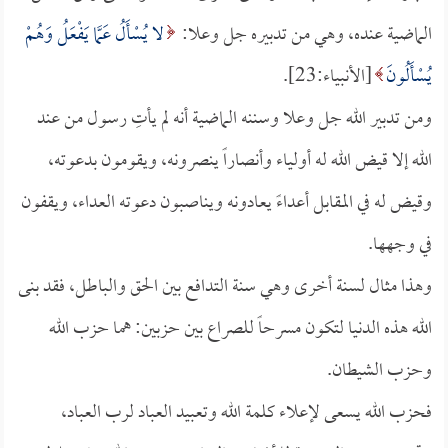
الماضية عنده، وهي من تدبيره جل وعلا:
لا يُسْأَلُ عَمَّا يَفْعَلُ وَهُمْ
يُسْأَلُونَ
[الأنبياء:23].
ومن تدبير الله جل وعلا وسننه الماضية أنه لم يأتِ رسول من عند
الله إلا قيض الله له أولياء وأنصاراً ينصرونه، ويقومون بدعوته،
وقيض له في المقابل أعداءً يعادونه ويناصبون دعوته العداء، ويقفون
في وجهها.
وهذا مثال لسنة أخرى وهي سنة التدافع بين الحق والباطل، فقد بنى
الله هذه الدنيا لتكون مسرحاً للصراع بين حزبين: هما حزب الله
وحزب الشيطان.
فحزب الله يسعى لإعلاء كلمة الله وتعبيد العباد لرب العباد،