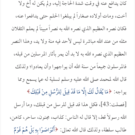
كان يدافع عنه في وقت شدة الحاجة إليه، ولم يكن له أخ ولا
أخت، ومات أولاده صغاراً لم يبلغوا الحلم حتى يدافعوا عنه،
فكان نصره العظيم الذي نصره الله به نصراً مبيناً لم يعلم الثقلان
مثله من عند الله مباشرة ليس لأحد فيه منة ولا يد، وهذا النصر
العظيم الذي نصره الله به لا بد أن يمر بآثار المرسلين من قبله،
فالمرسلون جميعاً من سنة الله أن يواجهوا وأن يعادوا؛ ولذلك
قال الله لمحمد صلى الله عليه وسلم تسلية له عما يسمع ومما
يواجه:
مَا يُقَالُ لَكَ إِلَّا مَا قَدْ قِيلَ لِلرُّسُلِ مِنْ قَبْلِكَ
[فصلت:43]، فكل هذا قد قيل للرسل من قبلك، وما أرسل
الله رسولاً قط، إلا قال له الناس: كذاب، مجنون، ساحر، كاهن،
طالب سلطة، ولذلك قال الله تعالى:
أَتَوَاصَوْا بِهِ بَلْ هُمْ قَوْمٌ