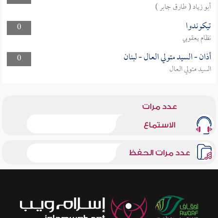
أبو زياد ( طارق جابر )
تيكوندوا
0
نظام يعقوبي
أذان - السيد متولي العال - لبنان
0
السيد متولي العال
عدد مرات
الاستماع
عدد مرات الحفظ