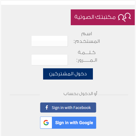
مكتبتك الصوتية
اسم
المستخدم:
كـلـــمـة
الـمـــــرور:
دخول المشتركين
أو الدخول بحساب