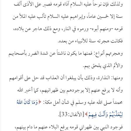
ولذلك فإن نوحاً عليه السلام آذاه قومه فصبر على الأذى ألف
سنة إلا خمسين عاماً، وإبراهيم عليه السلام تألب عليه الملأ من
قومه -ومنهم أبوه- ورموه في النار، ومع ذلك هاجر عن بلاده،
فكانت هجرته سنة للأنبياء من بعده.
وهجرتهم أنواع: فمنها ما يكون ناشئاً عن شدة الضرر بأصحابهم
والألم الذي يلحق بهم.
ومنها: النذارة، وذلك بأن يبلغوا أن العذاب قد حل على أقوامهم
وأنه لا يرفع عنهم إلا بوجودهم بين ظهرانيهم، كما أخبر الله
محمداً صلى الله عليه وسلم في شأن أهل مكة:
وَمَا كَانَ اللهُ
لِيُعَذِّبَهُمْ وَأَنْتَ فِيهِمْ
[الأنفال:33].
فوجود النبي بين ظهراني قومه يرفع البلاء عنهم ما دام بينهم،