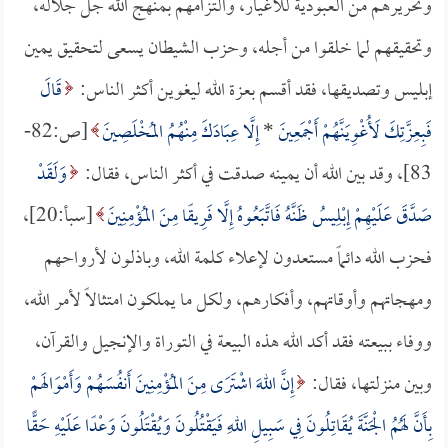
وتحريرهم من العبودية للأغيار، والتزامهم بمنهج الله جل جلاله،
وتحقيقهم لما خلقوا من أجله، وحزب الشيطان يسعى لتحقيق يمين
إبليس وتصديقها، فقد أقسم بعزة الله ليغوين أكثر الناس:
قَالَ
فَبِعِزَّتِكَ لَأُغْوِيَنَّهُمْ أَجْمَعِينَ
*
إِلَّا عِبَادَكَ مِنْهُمُ المُخْلَصِينَ
[ص:82-
83]، وقد بين الله أن يمينه صدقت في أكثر الناس، فقال:
وَلَقَدْ
صَدَّقَ عَلَيْهِمْ إِبْلِيسُ ظَنَّهُ فَاتَّبَعُوهُ إِلَّا فَرِيقًا مِنَ المُؤْمِنِينَ
[سبأ:20]،
فحزب الله دائماً مستعدون لإعلاء كلمة الله، وباذلون لأرواحهم
ومهجاتهم وأوقاتهم، وأفكارهم، ولكل ما يملكون امتثالاً لأمر الله،
ووفاء ببيعته فقد أكد الله هذه البيعة في التوراة والإنجيل والقرآن،
وبين منزلتها، فقال:
إِنَّ اللهَ اشْتَرَى مِنَ المُؤْمِنِينَ أَنفُسَهُمْ وَأَمْوَالَهمْ
بِأَنَّ لَهُمُ الْجَنَّةَ يُقَاتِلُونَ فِي سَبِيلِ اللهِ فَيَقْتُلُونَ وَيُقْتَلُونَ وَعْدًا عَلَيْهِ حَقًّا