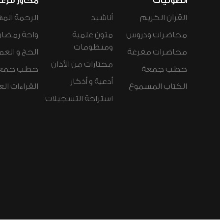
الصوتيات
محاور فرع
القرآن الكريم
أناشيد
الرحمة المه
محاضرات ودروس
متون علمية
واحة رمضان
ومنظومات
محاضرات مفرغة
الحج و العم
مختارات من الأذان
خطب جمعة
خطب جمع
أدعية و أذكار
الكتاب المسموع
القراءات ال
استراحة التسجيلات