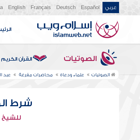
عربي
Español
Deutsch
Français
English
ia
الرئي
الصوتيات
القرآن الكريم
الصوتيات
علماء ودعاة
محاضرات مفرغة
عبد 
شرط الو
للشيخ :