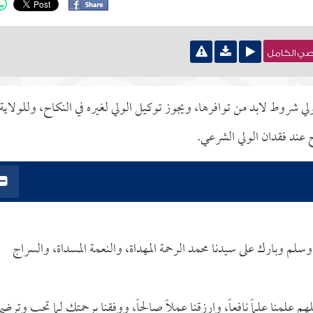
نصي الكامل
ولي شروط لابد من توافرها، ويجوز توكيل الولي لغيره في النكاح، وللولاية 
اح عند فقدان الولي الشرعي.
لله وسلم وبارك على سيدنا محمد الرحمة المهداة، والنعمة المسداة، والسراج
هم علمنا علماً نافعاً، وارزقنا عملاً صالحاً، ووفقنا برحمتك لما تحب وترض