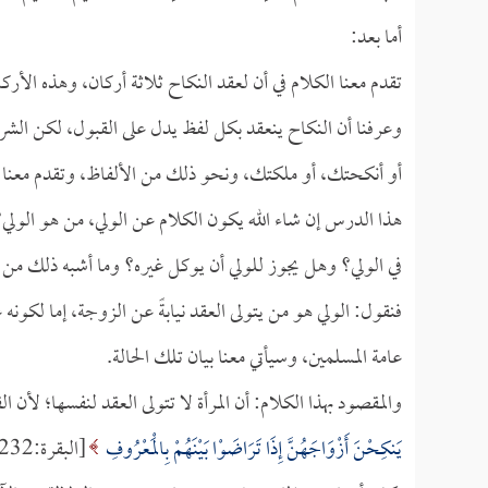
أما بعد:
تقدم معنا الكلام في أن لعقد النكاح ثلاثة أركان، وهذه الأرك
وعرفنا أن النكاح ينعقد بكل لفظ يدل على القبول، لكن ال
أو أنكحتك، أو ملكتك، ونحو ذلك من الألفاظ، وتقدم معنا الك
هذا الدرس إن شاء الله يكون الكلام عن الولي، من هو الولي؟
في الولي؟ وهل يجوز للولي أن يوكل غيره؟ وما أشبه ذلك من 
فنقول: الولي هو من يتولى العقد نيابةً عن الزوجة، إما لكونه عا
عامة المسلمين، وسيأتي معنا بيان تلك الحالة.
والمقصود بهذا الكلام: أن المرأة لا تتولى العقد لنفسها؛ لأن
يَنكِحْنَ أَزْوَاجَهُنَّ إِذَا تَرَاضَوْا بَيْنَهُمْ بِالْمَعْرُوفِ