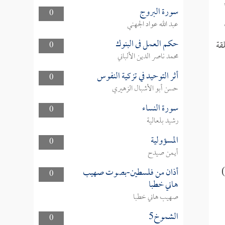
سورة البروج
0
عبد الله عواد الجهني
حكم العمل فى البنوك
قة
0
محمد ناصر الدين الألباني
أثر التوحيد في تزكية النفوس
0
حسن أبو الأشبال الزهيري
سورة النساء
0
رشيد بلعالية
المسؤولية
0
أيمن صيدح
)
أذان من فلسطين-بصوت صهيب
0
هاني خطبا
صهيب هاني خطبا
الشموخ5
0