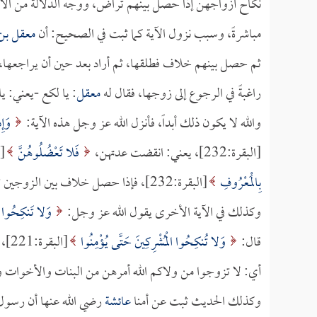
نكاح أزواجهن إذا حصل بينهم تراض، ووجه الدلالة من الآية ظ
مباشرةً، وسبب نزول الآية كما ثبت في الصحيح: أن
معقل بن
ثم حصل بينهم خلاف فطلقها، ثم أراد بعد حين أن يراجعها، 
راغبةً في الرجوع إلى زوجها، فقال له
معقل
: يا لكع -يعني: ي
والله لا يكون ذلك أبداً، فأنزل الله عز وجل هذه الآية:
وَإِذ
[البقرة:232]، يعني: انقضت عدتهن،
فَلا تَعْضُلُوهُنَّ
[البق
بِالْمَعْرُوفِ
[البقرة:232]، فإذا حصل خلاف بين الزوجين ثم تراضيا فلا تقف حجر عثرة دون رجوعهما.
وكذلك في الآية الأخرى يقول الله عز وجل:
وَلا تَنكِحُوا ال
قال:
وَلا تُنكِحُوا الْمُشْرِكِينَ حَتَّى يُؤْمِنُوا
[ال
أي: لا تزوجوا من ولاكم الله أمرهن من البنات والأخوات
وكذلك الحديث ثبت عن أمنا
عائشة
رضي الله عنها أن رسول ا