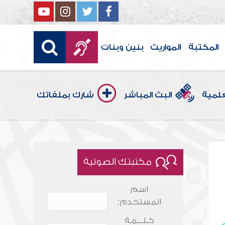
المكتبة
المواريث
بنين وبنات
علمية
البث المباشر
شارك بملفاتك
مكتبتك الصوتية
اسم
المستخدم:
كـلـــمـة