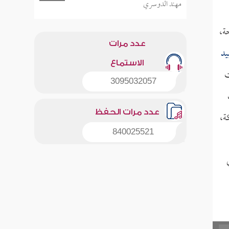
مهند الدوسري
ة،
عدد مرات
يد
الاستماع
ت
3095032057
عدد مرات الحفظ
ة،
840025521