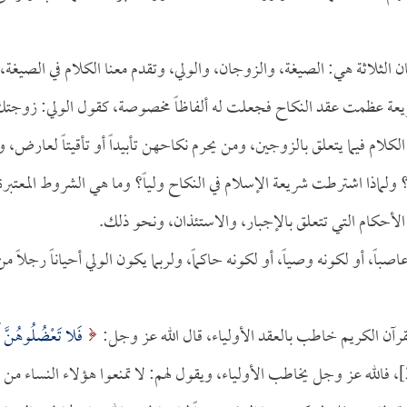
ان الثلاثة هي: الصيغة، والزوجان، والولي، وتقدم معنا الكلام في الصيغة،
شريعة عظمت عقد النكاح فجعلت له ألفاظاً مخصوصة، كقول الولي: زوجت
لام فيما يتعلق بالزوجين، ومن يحرم نكاحهن تأبيداً أو تأقيتاً لعارض، و
 ولماذا اشترطت شريعة الإسلام في النكاح ولياً؟ وما هي الشروط المعتبرة
الأحكام التي تتعلق بالإجبار، والاستئذان، ونحو ذلك.
صباً، أو لكونه وصياً، أو لكونه حاكماً، ولربما يكون الولي أحياناً رجلاً من
 القرآن الكريم خاطب بالعقد الأولياء، قال الله عز وجل:
فَلا تَعْضُلُوهُنَّ أ
[البقرة:232]، فالله عز وجل يخاطب الأولياء، ويقول لهم: لا تمنعوا هؤلاء النساء من