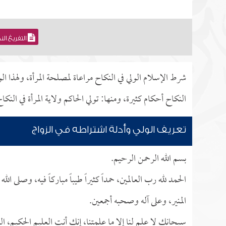
التفريغ ال
شرط الإسلام الولي في النكاح مراعاة لمصلحة المرأة، ولهذا ال
النكاح أحكام كثيرة، ومنها: تولي الحاكم ولاية المرأة في النك
تعريف الولي وأدلة اشتراطه في الزواج
بسم الله الرحمن الرحيم.
الحمد لله رب العالمين، حمداً كثيراً طيباً مباركاً فيه، وصلى ا
المنير، وعلى آله وصحبه أجمعين.
سبحانك لا علم لنا إلا ما علمتنا، إنك أنت العليم الحكيم، الل