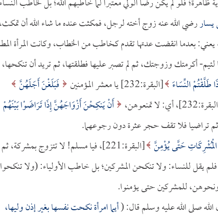
اهرة؛ فلو لم يكن رضا الولي معتبراً لما خاطبهم الله؛ بل لخاطب النساء
 يسار
رضي الله عنه زوج أخته لرجل، فمكثت عنده ما شاء الله أن تمكث،
يعني: بعدما انقضت عدتها تقدم كخاطب من الخطاب، وكانت المرأة المطل
ا لئيم- أكرمتك وزوجتك، ثم لم تصبر عليها فطلقتها، ثم تريد أن تنكحها،
َا طَلَّقْتُمْ النِّسَاءَ
[البقرة:232] يا معشر المؤمنين
فَبَلَغْنَ أَجَلَهُنَّ
رة:232]، أي: لا تمنعوهن،
أَنْ يَنكِحْنَ أَزْوَاجَهُنَّ إِذَا تَرَاضَوْا بَيْنَهُمْ
ْمُشْرِكَاتِ حَتَّى يُؤْمِنَّ
[البقرة:221]، فيا مسلم! لا تتزوج بمشركة، ثم
بقرة:221]، فلم يقل للنساء: ولا تنكحن المشركين؛ بل خاطب الأولياء: (ولا تنكحوا
 ونحوهن، للمشركين حتى يؤمنوا.
لله صلى الله عليه وسلم قال: (
أيما امرأة نكحت نفسها بغير إذن وليها،