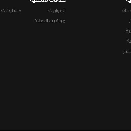
ية
خدمات تفاعلية
داة
المواريث
مشاركات ال
مواقيت الصلاة
رة
ة
عشر