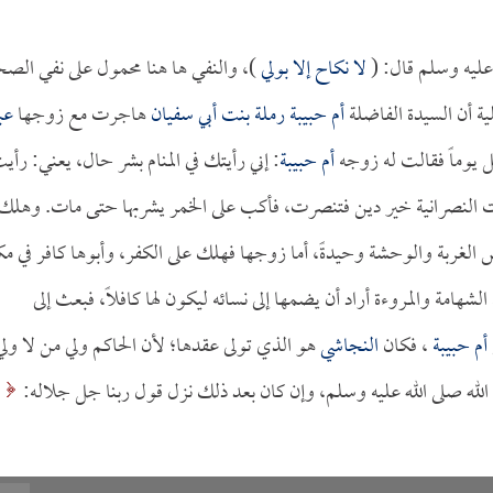
عليه وسلم قال: (
لا نكاح إلا بولي
)، والنفي ها هنا محمول على نفي الصح
ة أن السيدة الفاضلة
أم حبيبة رملة بنت أبي سفيان
هاجرت مع زوجها
عب
ل يوماً فقالت له زوجه
أم حبيبة
: إني رأيتك في المنام بشر حال، يعني: رأي
دت النصرانية خير دين فتنصرت، فأكب على الخمر يشربها حتى مات. وهلك
 الغربة والوحشة وحيدةً، أما زوجها فهلك على الكفر، وأبوها كافر في مك
شهامة والمروءة أراد أن يضمها إلى نسائه ليكون لها كافلاً، فبعث إلى
أم حبيبة
، فكان
النجاشي
هو الذي تولى عقدها؛ لأن الحاكم ولي من لا ولي
لله صلى الله عليه وسلم، وإن كان بعد ذلك نزل قول ربنا جل جلاله: