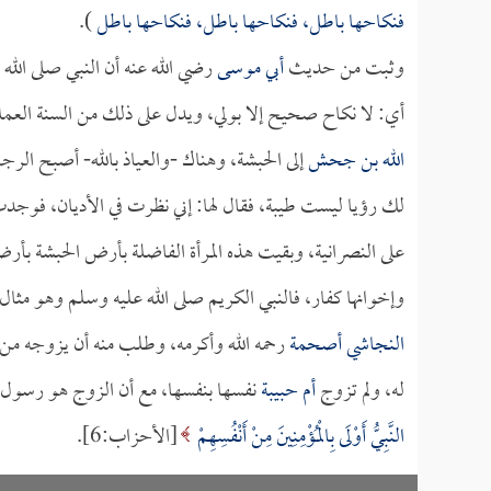
فنكاحها باطل، فنكاحها باطل، فنكاحها باطل
).
وثبت من حديث
أبي موسى
رضي الله عنه أن النبي صلى الله 
أي: لا نكاح صحيح إلا بولي، ويدل على ذلك من السنة العملي
الله بن جحش
إلى الحبشة، وهناك -والعياذ بالله- أصبح الرج
لك رؤيا ليست طيبة، فقال لها: إني نظرت في الأديان، فوج
على النصرانية، وبقيت هذه المرأة الفاضلة بأرض الحبشة بأرض
وإخوانها كفار، فالنبي الكريم صلى الله عليه وسلم وهو مثال ال
النجاشي أصحمة
رحمه الله وأكرمه، وطلب منه أن يزوجه من
له، ولم تزوج
أم حبيبة
نفسها بنفسها، مع أن الزوج هو رسول ا
النَّبِيُّ أَوْلَى بِالْمُؤْمِنِينَ مِنْ أَنْفُسِهِمْ
[الأحزاب:6].