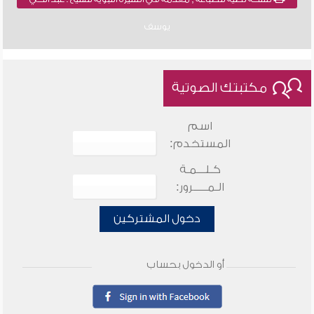
يوسف
مكتبتك الصوتية
اسم
المستخدم:
كـلـــمـة
الـمـــــرور:
دخول المشتركين
أو الدخول بحساب