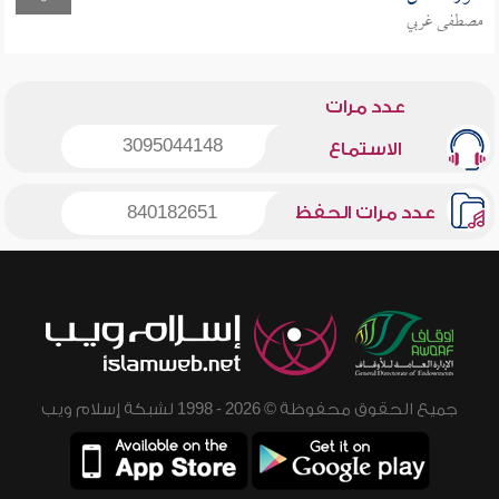
مصطفى غربي
عدد مرات
3095044148
الاستماع
عدد مرات الحفظ
840182651
جميع الحقوق محفوظة © 2026 - 1998 لشبكة إسلام ويب