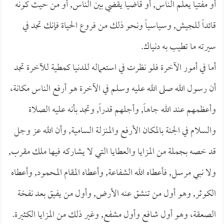
أو مفتياً يعلم الناس, أو قاضياً يقضي بين الناس, أو من حيث كونه
قائداً للجيش, وسياسياً ونحو ذلك من فروع الحياة فإنك تجد في
سيرته ما تطيب به دنياك.
أما في أمور الآخرة فلو نظرت في استعماله للدنيا كمطية للآخرة تجد
أن رسول الله صلى الله عليه وسلم في الآخرة هو أرفع الناس مكانة،
وأعظمهم عند الله جاهاً, وأجلهم قدراً, وتجد بأنه عليه الصلاة
والسلام في الجنة بالمكان الأرفع والمنزلة السامية, وأن الله عز وجل
قد خصه بجملة من المزايا والعطايا التي لا يشاركه فيها ملك مقرب,
ولا نبي مرسل, فأعطاه الله الشفاعة, وأعطاه المقام المحمود, وأعطاه
الكوثر, وهو أول من تنشق عنه الأرض, وأول من يفيق بعد نفخة
الصعقة، وهو أول شافع وأول مشفع, وغير ذلك من المزايا الكثيرة.