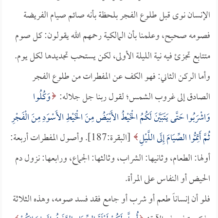
الإنسان نوى قبل طلوع الفجر بلحظة بأنه صائم صيام الفريضة
فصومه صحيح، وعلمنا بأن المالكية رحمهم الله يقولون: كل صوم
متتابع تجزئ فيه نية الليلة الأولى، لكن يستحب تجديدها لكل يوم.
وأما الركن الثاني: فهو الكف عن المفطرات من طلوع الفجر
الصادق إلى غروب الشمس؛ لقول ربنا جل جلاله:
وَكُلُوا
وَاشْرَبُوا حَتَّى يَتَبَيَّنَ لَكُمُ الْخَيْطُ الأَبْيَضُ مِنَ الْخَيْطِ الأَسْوَدِ مِنَ الْفَجْرِ
ثُمَّ أَتِمُّوا الصِّيَامَ إِلَى اللَّيْلِ
[البقرة:187]. وأصول المفطرات أربعة:
أولها: الطعام، وثانيها: الشراب، وثالثها: الجماع، ورابعها: نزول دم
الحيض أو النفاس على المرأة.
فلو أن إنساناً طعم أو شرب أو جامع فقد فسد صومه، وهذه الثلاثة