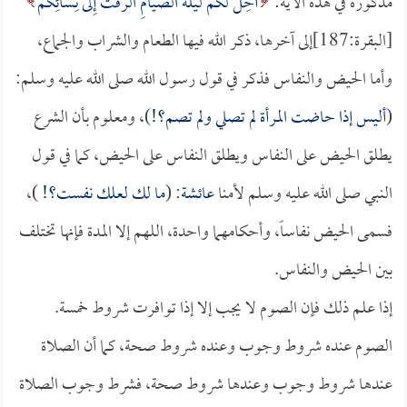
مذكورة في هذه الآية:
أُحِلَّ لَكُمْ لَيْلَةَ الصِّيَامِ الرَّفَثُ إِلَى نِسَائِكُمْ
[البقرة:187]إلى آخرها، ذكر الله فيها الطعام والشراب والجماع،
وأما الحيض والنفاس فذكر في قول رسول الله صلى الله عليه وسلم:
(
أليس إذا حاضت المرأة لم تصلي ولم تصم؟!
)، ومعلوم بأن الشرع
يطلق الحيض على النفاس ويطلق النفاس على الحيض، كما في قول
النبي صلى الله عليه وسلم لأمنا
عائشة
: (
ما لك لعلك نفست؟!
)،
فسمى الحيض نفاساً، وأحكامهما واحدة، اللهم إلا المدة فإنها تختلف
بين الحيض والنفاس.
إذا علم ذلك فإن الصوم لا يجب إلا إذا توافرت شروط خمسة.
الصوم عنده شروط وجوب وعنده شروط صحة، كما أن الصلاة
عندها شروط وجوب وعندها شروط صحة، فشرط وجوب الصلاة