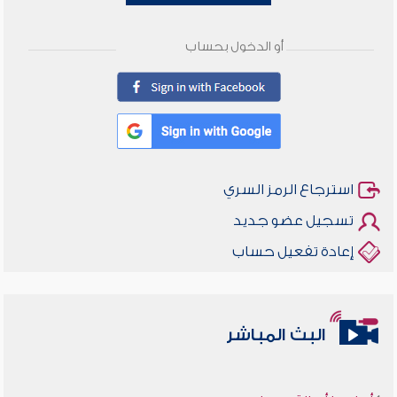
أو الدخول بحساب
استرجاع الرمز السري
تسجيل عضو جديد
إعادة تفعيل حساب
البث المباشر
أخلاقنا أصالة ومعاصرة