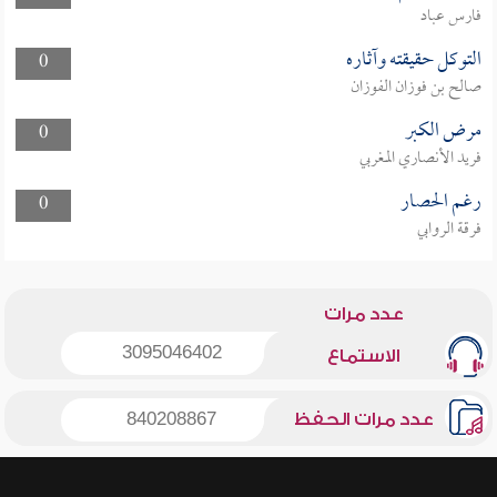
فارس عباد
التوكل حقيقته وآثاره
0
صالح بن فوزان الفوزان
مرض الكبر
0
فريد الأنصاري المغربي
رغم الحصار
0
فرقة الروابي
عدد مرات
3095046402
الاستماع
عدد مرات الحفظ
840208867