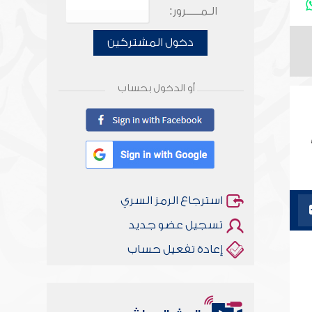
الـمـــــرور:
دخول المشتركين
أو الدخول بحساب
استرجاع الرمز السري
تسجيل عضو جديد
إعادة تفعيل حساب