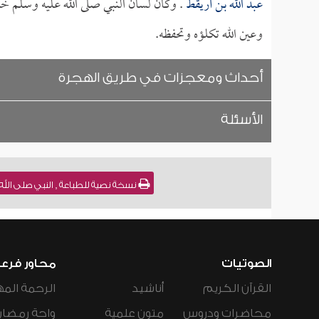
عبد الله بن أريقط
. وكان لسان النبي صلى الله عليه وسلم خلا
وعين الله تكلؤه وتحفظه.
أحداث ومعجزات في طريق الهجرة
الأسئلة
نسخة نصية للطباعة , النبي صلى الله عليه وسلم ف
الصوتيات
محاور فرع
القرآن الكريم
أناشيد
الرحمة المه
محاضرات ودروس
متون علمية
واحة رمضان