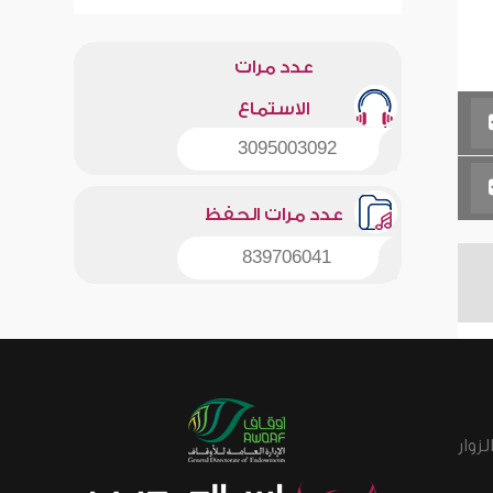
عدد مرات
الاستماع
3095003092
عدد مرات الحفظ
839706041
زوار