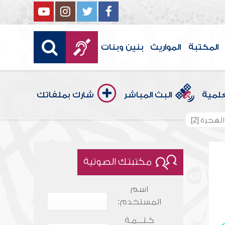
المكتبة
المواريث
بنين وبنات
علمية
البث المباشر
شارك بملفاتك
هجرة [2]
مكتبتك الصوتية
اسم
المستخدم:
كـلـــمـة