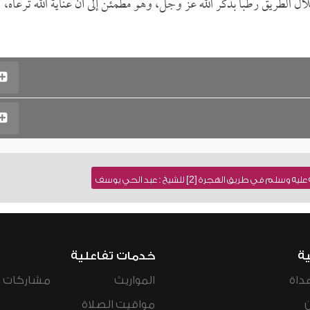
ل الطريق رطباً بذكر الله عز وجل، وهو مطمئن إلى أن عناية الله ترعاه،
ي طريق الهجرة [2] للشيخ : عبد الحي يوسف
ية
خدمات تفاعلية
داة
المواريث
مشاركات ال
مواقيت الصلاة