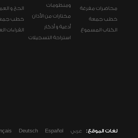
ومنظومات
محاضرات مفرغة
الحج و العم
مختارات من الأذان
خطب جمعة
خطب جمع
أدعية و أذكار
الكتاب المسموع
القراءات ال
استراحة التسجيلات
لغات الموقع:
عربي
Español
Deutsch
nçais