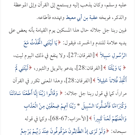
عليه وسلم، وكان يذهب إليه ويستمع إلى القرآن وإلى الموعظة
والذكر، فوبخه
عقبة بن أبي معيط
وتهدده فأطاعه.
فبين ربنا جل جلاله حال هذا المسكين يوم القيامة بأنه يعض على
يديه علامة للندم والحسرة، فيقول:
يَا لَيْتَنِي اتَّخَذْتُ مَعَ
الرَّسُولِ سَبِيلاً
[الفرقان:27]، ولا ينفع في ذلك اليوم ليت،
يَا وَيْلَتَا
[الفرقان:28]، يدعو بالويل والثبور،
لَيْتَنِي لَمْ
أَتَّخِذْ فُلاناً خَلِيلاً
[الفرقان:28]، وهذا المعنى تكرر في القرآن
مراراً، كما في قول ربنا جل جلاله:
وَقَالُوا رَبَّنَا إِنَّا أَطَعْنَا سَادَتَنَا
وَكُبَرَاءَنَا فَأَضَلُّونَا السَّبِيلَ
*
رَبَّنَا آتِهِمْ ضِعْفَيْنِ مِنْ الْعَذَابِ
وَالْعَنْهُمْ لَعْناً كَبِيراً
[الأحزاب:67-68]، وكما في قوله
سبحانه:
وَلَوْ تَرَى إِذْ الظَّالِمُونَ مَوْقُوفُونَ عِنْدَ رَبِّهِمْ يَرْجِعُ