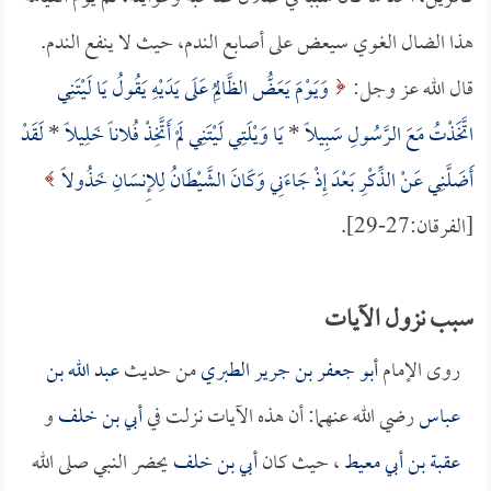
هذا الضال الغوي سيعض على أصابع الندم، حيث لا ينفع الندم.
قال الله عز وجل:
وَيَوْمَ يَعَضُّ الظَّالِمُ عَلَى يَدَيْهِ يَقُولُ يَا لَيْتَنِي
اتَّخَذْتُ مَعَ الرَّسُولِ سَبِيلاً
*
يَا وَيْلَتِي لَيْتَنِي لَمْ أَتَّخِذْ فُلاناً خَلِيلاً
*
لَقَدْ
أَضَلَّنِي عَنْ الذِّكْرِ بَعْدَ إِذْ جَاءَنِي وَكَانَ الشَّيْطَانُ لِلإِنسَانِ خَذُولاً
[الفرقان:27-29].
سبب نزول الآيات
روى الإمام
أبو جعفر بن جرير الطبري
من حديث
عبد الله بن
عباس
رضي الله عنهما: أن هذه الآيات نزلت في
أبي بن خلف
و
عقبة بن أبي معيط
، حيث كان
أبي بن خلف
يحضر النبي صلى الله