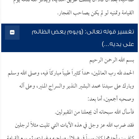
صاحبه، بعد أن كاد أن يسلك طريق الهداية، ويذكر الله ندمه يوم
القيامة وتمنيه لو لم يكن يصاحب الفجار.
تفسير قوله تعالى: (ويوم يعض الظالم
على يديه...)
بسم الله الرحمن الرحيم
الحمد لله رب العالمين، حمداً كثيراً طيباً مباركاً فيه، وصلى الله وسلم
وبارك على سيدنا محمد البشير النذير والسراج المنير، وعلى آله
وصحبه أجمعين، أما بعد:
فأسأل الله سبحانه أن يجعلنا من المقبولين.
فقد ضرب الله عز وجل في هذه الآيات التي تليت مثلاً لرجلين
كافرين، أحدهما كان سبباً في ضلال صاحبه وغوايته، ثم يوم القيامة