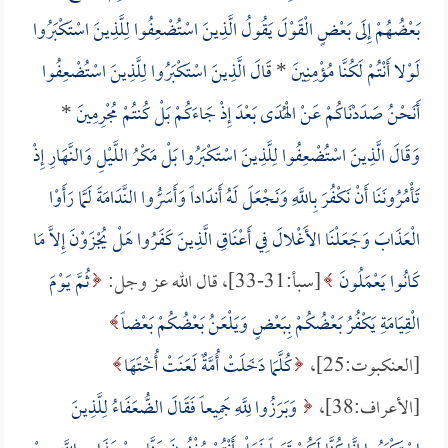
بَعْضُهُمْ إِلَى بَعْضٍ الْقَوْلَ يَقُولُ الَّذِينَ اسْتُضْعِفُوا لِلَّذِينَ اسْتَكْبَرُوا
لَوْلا أَنْتُمْ لَكُنَّا مُؤْمِنِينَ
*
قَالَ الَّذِينَ اسْتَكْبَرُوا لِلَّذِينَ اسْتُضْعِفُوا
أَنَحْنُ صَدَدْنَاكُمْ عَنْ الْهُدَى بَعْدَ إِذْ جَاءَكُمْ بَلْ كُنتُمْ مُجْرِمِينَ
*
وَقَالَ الَّذِينَ اسْتُضْعِفُوا لِلَّذِينَ اسْتَكْبَرُوا بَلْ مَكْرُ اللَّيْلِ وَالنَّهَارِ إِذْ
تَأْمُرُونَنَا أَنْ نَكْفُرَ بِاللَّهِ وَنَجْعَلَ لَهُ أَندَاداً وَأَسَرُّوا النَّدَامَةَ لَمَّا رَأَوْا
الْعَذَابَ وَجَعَلْنَا الأَغْلالَ فِي أَعْنَاقِ الَّذِينَ كَفَرُوا هَلْ يُجْزَوْنَ إِلاَّ مَا
كَانُوا يَعْمَلُونَ
[سبأ:31-33]، قال الله عز وجل:
ثُمَّ يَوْمَ
الْقِيَامَةِ يَكْفُرُ بَعْضُكُمْ بِبَعْضٍ وَيَلْعَنُ بَعْضُكُمْ بَعْضاً
[العنكبوت:25]،
كُلَّمَا دَخَلَتْ أُمَّةٌ لَعَنَتْ أُخْتَهَا
[الأعراف:38]،
وَبَرَزُوا لِلَّهِ جَمِيعاً فَقَالَ الضُّعَفَاءُ لِلَّذِينَ