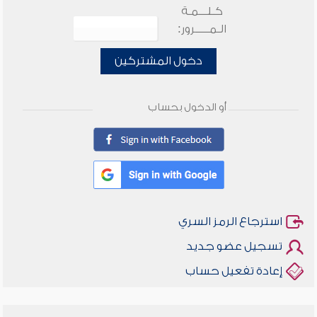
كـلـــمـة
الـمـــــرور:
دخول المشتركين
أو الدخول بحساب
استرجاع الرمز السري
تسجيل عضو جديد
إعادة تفعيل حساب