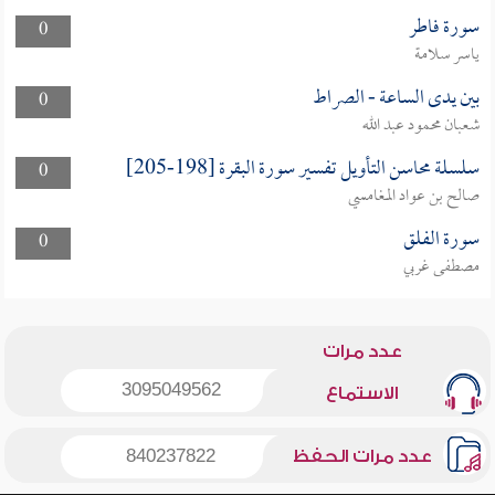
سورة فاطر
0
ياسر سلامة
بين يدى الساعة - الصراط
0
شعبان محمود عبد الله
سلسلة محاسن التأويل تفسير سورة البقرة [198-205]
0
صالح بن عواد المغامسي
سورة الفلق
0
مصطفى غربي
عدد مرات
3095049562
الاستماع
عدد مرات الحفظ
840237822