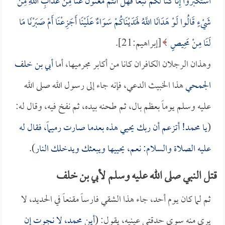
اسْتَكْبَرُوا إِنَّا كُنَّا لَكُمْ تَبَعاً فَهَلْ أَنْتُمْ مُغْنُونَ عَنَّا مِنْ عَذَابِ اللَّهِ مِنْ
شَيْءٍ قَالُوا لَوْ هَدَانَا اللَّهُ لَهَدَيْنَاكُمْ سَوَاءٌ عَلَيْنَا أَجَزِعْنَا أَمْ صَبَرْنَا مَا
لَنَا مِنْ مَحِيصٍ
[إبراهيم:21].
وهذان الرجلان الكافران كانا من أكابر مجرميها، أما
أبي بن خلف
الجمحي
هذا الخبيث الدعي، فإنه جاء إلى رسول الله صلى الله
عليه وسلم يوماً بعظم بال، ثم طحنه بيده، ثم نفخ فيه، وقال له:
(
يا محمد! أتزعم أن ربك يحيي هذه بعدما صارت رميماً، فقال له
عليه الصلاة والسلام: نعم، يحييها ويبعثك ويدخلك النار
).
قتل النبي صلى الله عليه وسلم لأبي بن خلف
ثم لما كان يوم أحد، جاء هذا الشقي فارساً مقنعاً في الحديد، لا
يرى منه سوى حدقتي عينيه، يقول: (
أين محمد، لا نجوت إن